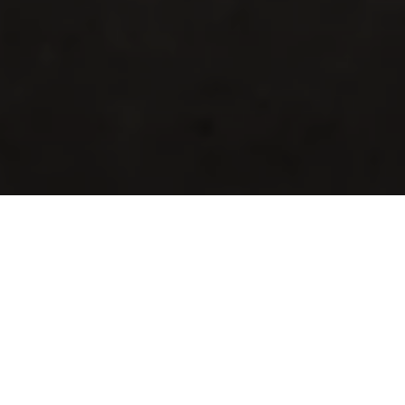
GHIBLI, QUATTROPORTE, LEVANTE, GRECALE, GRANTURISMO Y MC20
RENDIMIENTO IMPECABLE
TU MASERATI ESTÁ LISTO PARA ACOMPAÑARTE A DONDE
QUIERAS. AL ELEGIR EL PAQUETE DE FRENOS,
DISFRUTARÁS DE UN SERVICIO COMPLETO DE