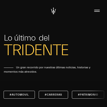
Lo último
del
TRIDENTE
Un gran recorrido por nuestras últimas noticias, historias y
momentos más atrevidos.
#AUTOMOVIL
#CARRERAS
#PATRIMONIO