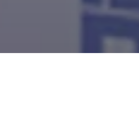
El coche de
carreras
eléctrico más
rápido,
ligero y eficiente
de
todos los tiempos
ha