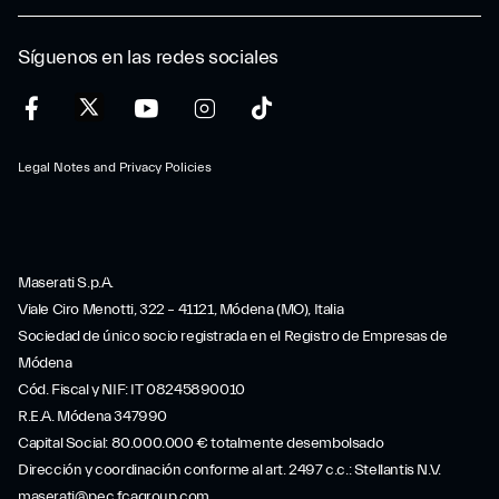
Síguenos en las redes sociales
Legal Notes and Privacy Policies
Maserati S.p.A.
Viale Ciro Menotti, 322 – 41121, Módena (MO), Italia
Sociedad de único socio registrada en el Registro de Empresas de
Módena
Cód. Fiscal y NIF: IT 08245890010
R.E.A. Módena 347990
Capital Social: 80.000.000 € totalmente desembolsado
Dirección y coordinación conforme al art. 2497 c.c.: Stellantis N.V.
maserati@pec.fcagroup.com