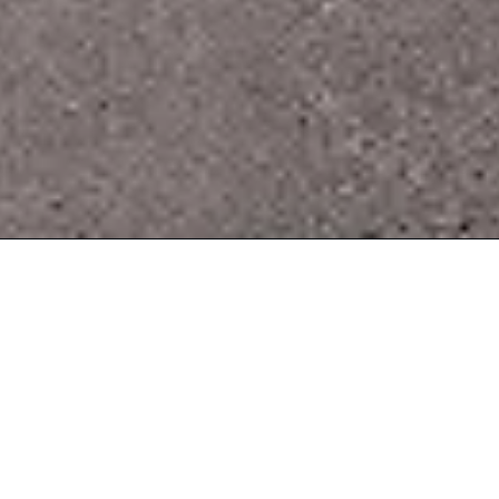
MASERATI GRECALE
JOUW WERELD,
AANGEDREVEN DOOR DE
DRIETAND