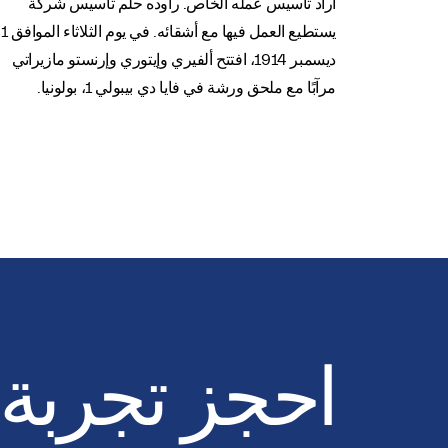
أراد تأسيس عمله الخاص. راوده حلم تأسيس شركة
يستطيع العمل فيها مع أشقائه. في يوم الثلاثاء الموافق 1
ديسمبر 1914، افتتح ألفيري وإيتوري وإرنستو مازيراتي
مرآبًا مع ملحق ورشة في فايا دي بيبولي 1، بولونيا.
احجز تجربة