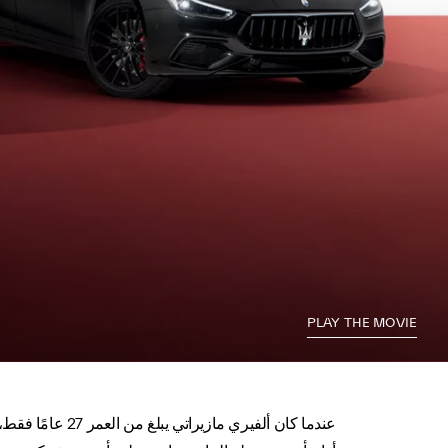
PLAY THE MOVIE
عندما كان ألفيري مازيراتي يبلغ من العمر 27 عامًا فقط