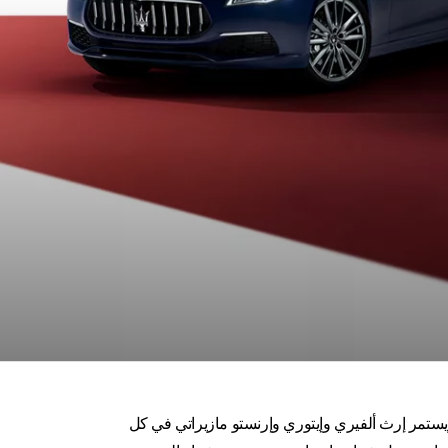
ستمر إرث ألفيري وإيتوري وإرنستو مازيراتي في كل