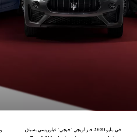
،
في مايو 1939، فاز لويجي "جيجي" فيلوريسي بسباق
وي