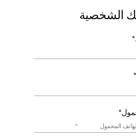
تك الشخصية
*
حمول
*