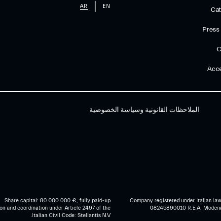
AR
EN
Cat
Press
C
Acce
الملاحظات القانونية وسياسة الخصوصية
Share capital: 80.000.000 €, fully paid-up
Company registered under Italian law
on and coordination under Article 2497 of the
08245890010 R.E.A. Moden
Italian Civil Code: Stellantis N.V.