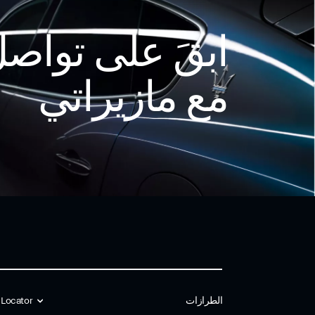
ابقَ على تواص
مع مازيراتي
الطرازات
 Locator