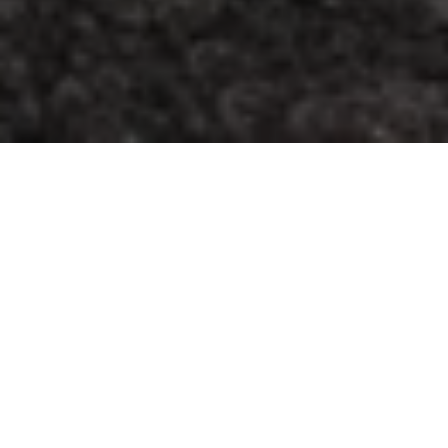
هندسة أسلوب الحياة
نمط حياة مازيراتي متغيّر باستمرار، والابتكار هو ما يُحفّزنا من
أجل تقديم تجارب حصرية تُلهم عشاق مازيراتي من كافة
الأجيال. فمنذ اليوم الأول، اعتمدت مازيراتي على روح التعاون.
ومن خلال شركائها، تمكّنت مازيراتي من تقديم تجارب تطرح
مفهوماً جديداً لروح الفخامة الإيطالية، وتأخذها نحو آفاق جديدة.
من خلال التجارب التي توفّرها والخيارات الترفيهية وشركائها