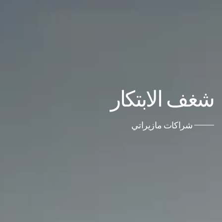
شغف الابتكار
شراكات مازيراتي