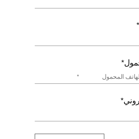
حمول
*
تروني
*