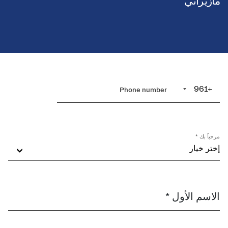
مازيراتي
+961
مرحباً بك *
إختر خيار
الاسم الأول *