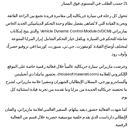
21 حسب الطلب في المستوى فوق الممتاز.
تتحول كل رحلة في سيارة جريكاليه إلى مغامرة فريدة تجمع بين الراحة الفائقة
وتجربة القيادة التي لا تُضاهى بفضل نظام وحدة التحكم الديناميكي الجديد الخاص
بمازيراتي Vehicle Dynamic Control Module (VDCM) والذي يتيح إمكانات
شاملة للتحكم في السيارة. ويكفل خيار التحكم الشامل إبراز المزايا المتنوعة
لمختلف أوضاع القيادة: كومفورت، جي تي، سبورت، كورسا (في تروفيو حصراً)،
وأوف رود.
وعرضت مازيراتي سيارة جريكاليه عالمياً خلال فعالية رقمية خاصة على الموقع
الإلكتروني للعلامة (houseof.maserati.com)، بحضور ماتيلدا دي أنجيليس
وأليساندرو بورجي، الممثلان الإيطاليان الشهيران وسفيرا علامة مازيراتي، لشرح
ما تحتضنه جريكاليه الجديدة من مزايا وما تقدمه من تجربة قيادة استثنائية كل
يوم.
كما شهدت الفعالية حضور ديفيد بيكهام، السفير العالمي لعلامة مازيراتي، والفنان
الإيطالي دارداست الذي يقدم خلفية موسيقية حصرية خلال قسم من الفعالية
الرقمية.