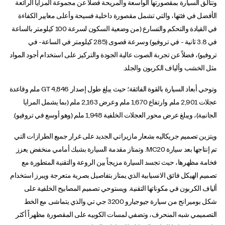
وتتألق السيارة بمقصورتها الواسعة والمريحة فضلاً عن مجموعة المزايا الرائعة
الأفضل في فئتها، والتي تشمل مقصورة داخلية فسيحة وأعلى معايير الكفاءة
في القيادة والتحكم والتسارع (من وضعية السكون لسرعة 100 كيلومتر بالساعة
في 3.8 ثانية - في تروفيو) وسرعة قصوى (285 كيلومتر في الساعة- في
تروفيو)، فضلاً عن تجربة الصوت عالية الجودة والتركيز على استخدام أجود المواد
مثل الخشب وألياف الكربون والجلد.
وتوحي أبعاد السيارة بالقوة الفائقة؛ حيث يبلغ طول إصدار GT 4,846 ملم وقاعدة
عجلات 2,901 ملم وارتفاع 1,670 ملم وعرض 2,163 ملم (بما يشمل المرايا
الجانبية)، ويبلغ عرض محور العجلات الخلفية 1,948 ملم (وهو أوسع في تروفيو).
ويتزين تصميم جريكاليه بشعار مازيراتي الجديد على غرار جميع الطرازات التي
تم إنتاجها بعد سيارة MC20. وتمتاز مقدمة السيارة بشبك أمامي منخفض يعزز
فخامة مظهرها، حيث تجسد السيارة مزيجاً بين الروعة والتقنية المتطورة مع
تصميم الهيكل فائق الانسيابية الذي يمتاز بتفاصيل بصرية متعرجة ويبرز استخدام
ألياف الكربون في مكوناتها التقنية. ويستوحي تصميم المصابيح الخلفية على
شكل بوميرانج من سيارة جيوجيارو 3200 جي تي والذي يتماشى مع الخط
التصميمي شبه المنحرف، وتضفي لمسات الكوبيه على المقصورة مظهراً أكثر