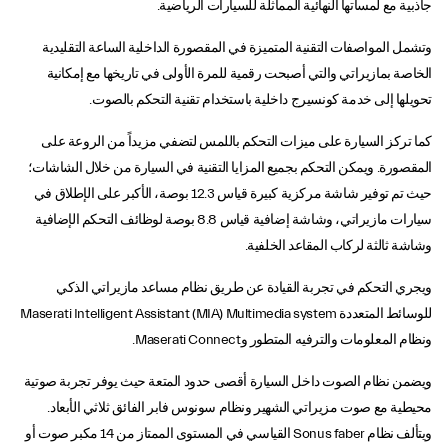
جاذبية مع لمساتها النهائية المماثلة للسيارات الرياضية.
وتشمل المواصفات التقنية المتميزة في المقصورة الداخلية الساعة التقليدية
الخاصة بمازيراتي والتي أصبحت رقمية للمرة الأولى في تاريخها مع إمكانية
تحويلها إلى خدمة كونسيرج داخلية باستخدام تقنية التحكم بالصوت.
كما تركز السيارة على ميزات التحكم باللمس لتضفي مزيداً من الروعة على
المقصورة. ويمكن التحكم بجميع المزايا التقنية في السيارة من خلال الشاشات؛
حيث تم توفير شاشة مركزية كبيرة قياس 12.3 بوصة، الأكبر على الإطلاق في
سيارات مازيراتي، وشاشة إضافية قياس 8.8 بوصة لوظائف التحكم الإضافية
وشاشة ثالثة لركاب المقاعد الخلفية.
ويجري التحكم في تجربة القيادة عن طريق نظام مساعد مازيراتي الذكي
للوسائط المتعددة Maserati Intelligent Assistant (MIA) Multimedia system
ونظام المعلومات والترفيه المتطور وMaserati Connect.
ويضمن نظام الصوت داخل السيارة أقصى حدود المتعة حيث يوفر تجربة صوتية
محيطية مع صوت مزيراتي الشهير ونظام سونوس فابر الفائق ثلاثي الأبعاد.
ويتألف نظام Sonus faber القياسي في المستوى الممتاز من 14 مكبر صوت أو