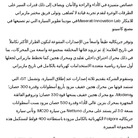
خصائص متميزة في الأداء والراحة والأمان. ويضاف إلى ذلك قدرات السير على
الطرقات الوعرة لتقدم تجربة قيادة لا تُضاهى. وتولى فريق مختبر مازيراتي
للابتكار Maserati Innovation Labفي مودينا تطوير السيارة التي تم تصنيعها في
مصنع كاسينو.
وتوفر جريكاليه طيفاً واسعاً من الإصدارات المتنوعة لتكون الطراز الأكثر تكاملاً
في تاريخ العلامة؛ إذ تم تزويد فئاتها المختلفة بمجموعة واسعة من المحركات، بما
في ذلك محرك احتراق داخلي تقليدي ومحرك هجين كما تخطط مازيراتي لجعلها
أول سيارة رياضية متعددة الاستخدامات كهربائية بالكامل في تاريخ مازيراتي.
وستقوم الشركة بتقديم ثلاثة إصدارات عند إطلاق السيارة، وتشمل: GT، التي
تستمد قوتها من محرك هجين خفيف مزود بأربع أسطوانات وقدرة 300 حصان؛
وModena، مع محرك هجين خفيف يمنحها قوة 330 حصان؛ وتروفيو الفائقة
المجهزة بمحرك بنزين عالي الأداء وقدرة 530 حصان مزود بست أسطوانات
بسعة 3.0 لتر يستند على محرك Nettuno من سيارة MC20. وتأتي سيارة
جريكاليه Folgore الكهربائية بالكامل مزودة باستطاعة 400 فولط لتستكمل هذه
المجموعة المميزة.