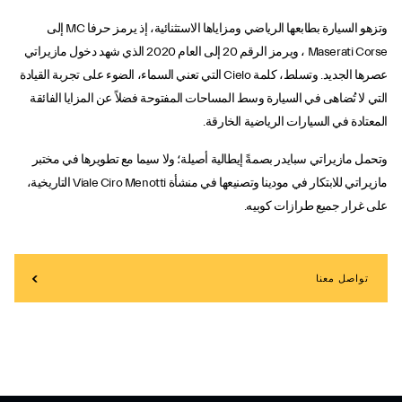
وتزهو السيارة بطابعها الرياضي ومزاياها الاستثنائية، إذ يرمز حرفا MC إلى
Maserati Corse ، ويرمز الرقم 20 إلى العام 2020 الذي شهد دخول مازيراتي
عصرها الجديد. وتسلط، كلمة Cielo التي تعني السماء، الضوء على تجربة القيادة
التي لا تُضاهى في السيارة وسط المساحات المفتوحة فضلاً عن المزايا الفائقة
المعتادة في السيارات الرياضية الخارقة.
وتحمل مازيراتي سبايدر بصمةً إيطالية أصيلة؛ ولا سيما مع تطويرها في مختبر
مازيراتي للابتكار في مودينا وتصنيعها في منشأة Viale Ciro Menotti التاريخية،
على غرار جميع طرازات كوبيه.
تواصل معنا