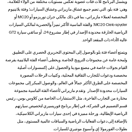
ويشمل البرنامج ثلاث فئات عضوية تعكس مستويات مختلفة من الولاء للعلامة،
وهي: فئة بلو، التي تضم جميع عشاق مازيراتي وعشاق السيارات؛ وفئة بلاتينيوم
المخصصة لعملاء مازيراتي، بما في ذلك مالكي جران توريزمو أو MC20 أو
MC20 Cielo spyder؛ والفئة الماسية الأكثر تميزاً والحصرية لمالكي السيارات
الرياضية الخارقة محدودة الإصدار في إطار مشروع 24، أو سائقي سيارة GT2
عالية الأداء ذات المقعد الواحد.
ويتمتع أعضاء فئة بلو بالوصول إلى المحتوى التحريري الحصري على التطبيق
ولمحة عامة عن مجموعات الترويج الخاصة. ويحظى أعضاء الفئة البلاتينية بفرصة
القيام بجولات خاصة في مصنع مودينا والحصول على إكسسوارات أصلية
مخصصة ودعوات للتجارب الثقافية المحلية، وكتيبات الرحلات المصورة
المخصصة على الطرق الأكثر جمالاً في العالم، والوصول المبكر إلى مجموعات
السيارات محدودة الإصدار. وتقدم مازيراتي لأعضاء الفئة الماسية مجموعة
مختارة من التجارب الفاخرة، مثل الاستشارات الخاصة من كلاوس بوس، رئيس
قسم التصميم في الشركة، في إطار برنامج فوريسيري لتخصيص سيارتهم
الرياضية الإيطالية، ورحلة مميزة في إحدى سيارات مازيراتي الكلاسيكية،
بالإضافة إلى دعوات الفعاليات الرياضية والسباقات عالمية المستوى، مثل
بطولات الفورمولا إي وأسبوع مونتيري للسيارات.