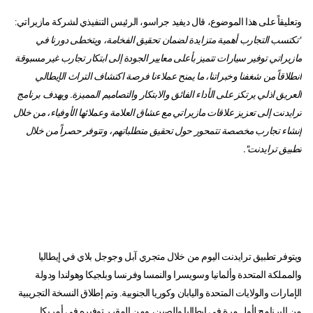
وتعليقاً على هذا الموضوع، قال ديفيد جراسو، الرئيس التنفيذي لشركة مازيراتي:
"تكتسب التجارب أهمية متزايدة لضمان تحقيق الفخامة، ويتخطى دورنا في
مازيراتي توفير سيارات تتميز بأعلى معايير الجودة إلى ابتكار تجارب غير مسبوقة
انطلاقاً من شغفنا وخبراتنا، ما يمنح عملاءنا فرصة اكتشاف التراث الإيطالي
العريق اذلي يرتكز على الأداء الفائق والابتكار والتصاميم المميزة. ويهدف برنامج
ترايدنت إلى تعزيز علاقات مازيراتي مع عشاق العلامة وعملائها الأوفياء، من خلال
إنشاء تجارب مخصصة تتمحور حول تحقيق متطلباتهم، وتتوفر حصراً من خلال
تطبيق ترايدنت".
ويتوفر تطبيق ترايدنت اليوم من خلال متجري آبل وجوجل بلاي في إيطاليا
والمملكة المتحدة وألمانيا وسويسرا والنمسا وفرنسا وبلجيكا وهولندا ودولة
الإمارات والولايات المتحدة واليابان وكوريا الجنوبية. وتم إطلاق النسخة التجريبية
من البرنامج لأول مرة في إيطاليا والصين، ومن المقرر توفيره في أمريكا