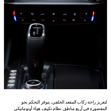
لتعزيز راحة ركاب المقعد الخلفي، يتوفر التحكم بجو
المقصورة في أربع مناطق: نظام تكييف هواء أوتوماتيكي