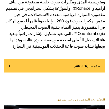
ومتوسطة المدى ومكبرات صوت خلفية مصنوعة من ألياف
آراميد وRohacell®، والموزّعة بشكل استراتيجي في تصميم
مقصورة السيارة الرياضية متعددة الاستعمالات، في حين
يضمن مكبر للصوت قوة 1280 واط صوتاً غامراً لجميع الركاب
في المقصورة. يتميز النظام بتقنية الصوت المحيطي
QuantumLogic ™، التي تعيد تشكيل الإشارات رقمياً وتعيد
بناء التسجيل الأصلي لقطعة موسيقية بجودة عالية، وهذا ما
يجعلها تشابه صوت قاعة للحفلات الموسيقية في السيارة.
صمّم سيارتك ليڤانتي
التحكم بجو المقصورة رباعي المناطق