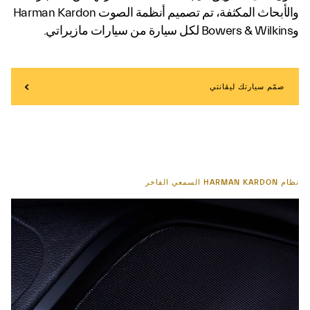
والأبحاث المكثفة، تم تصميم أنظمة الصوت Harman Kardon
وBowers & Wilkins لكل سيارة من سيارات مازيراتي.
صمّم سيارتك ليڤانتي
نظام HARMAN KARDON السمعي الفاخر