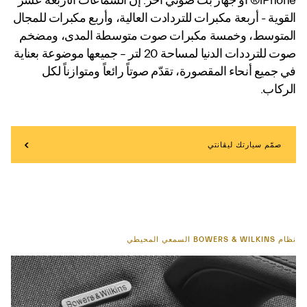
iPhone® أو جهاز بث صوتي آخر. إنّ السماعات الأربعة عشر
القوية - أربعة مكبرات للتردادت العالية، وأربع مكبرات للمجال
المتوسط، وخمسة مكبرات صوت متوسطة المدى، ومضخم
صوت للترددات الدنيا لمساحة 20 لتر – جميعها موضوعة بعناية
في جميع أنحاء المقصورة، تقدّم صوتاً رائعاً ومتوازناً لكل
الركاب.
صمّم سيارتك ليڤانتي
نظام BOWERS & WILKINS السمعي المحيطي