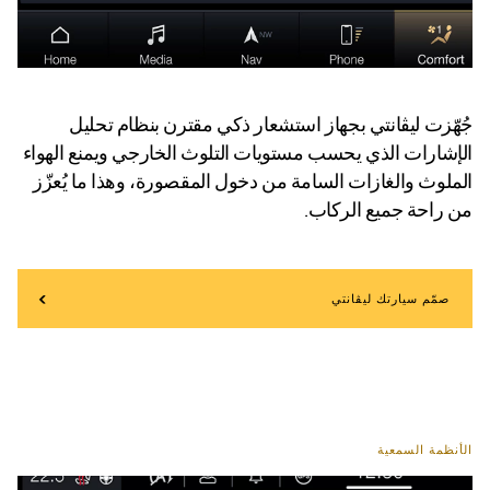
جُهّزت ليڤانتي بجهاز استشعار ذكي مقترن بنظام تحليل
الإشارات الذي يحسب مستويات التلوث الخارجي ويمنع الهواء
الملوث والغازات السامة من دخول المقصورة، وهذا ما يُعزّز
من راحة جميع الركاب.
صمّم سيارتك ليڤانتي
الأنظمة السمعية