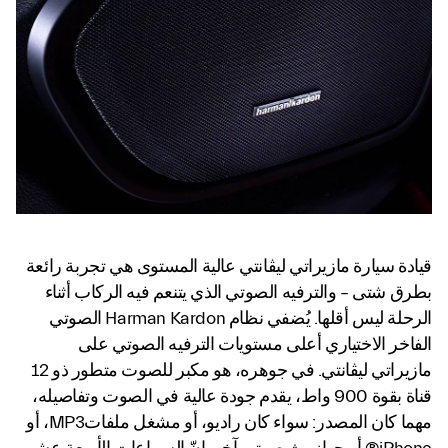
قيادة سيارة مازيراتي ليڨانتي عالية المستوى هي تجربة رائعة
بطرق شتى – والترفيه الصوتي الذي يتنعم فيه الركاب أثناء
الرحلة ليس أقلها. يُضفي نظام Harman Kardon الصوتي
الفاخر الاختياري أعلى مستويات الترفيه الصوتي على
مازيراتي ليڤانتي. في جوهره، هو مكبر للصوت متطور ذو 12
قناة بقوة 900 واط، يقدم جودة عالية في الصوت وتفاصيله،
مهما كان المصدر: سواء كان راديو، أو مشغل ملفاتMP3، أو