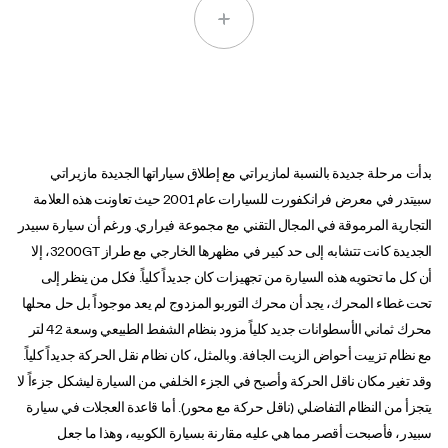
بدأت مرحلة جديدة بالنسبة لمازيراتي مع إطلاق سياراتها الجديدة مازيراتي
سبيتدر في معرض فرانكفورت للسيارات عام 2001 حيث تعاونت هذه العلامة
التجارية المرموقة في المجال التقني مع مجموعة فيراري. ورغم أن سيارة سبيدر
الجديدة كانت تتشابه إلى حد كبير في مظهرها الخارجي مع طراز 3200GT، إلا
أن كل ما تحتويه هذه السيارة من تجهيزات كان جديداً كلياً. فكل من ينظر إلى
تحت غطاء المحرك، يجد أن محرك التوربو المزدوج لم يعد موجوداً بل حل محلها
محرك ثماني الأسطوانات جديد كلياً مزود بنظام الشفط الطبيعي وسعة 4.2 لتر
مع نظام تزييت أحواض الزيت الجافة. وبالمثل، كان نظام نقل الحركة جديداً كلياً.
وقد تغير مكان ناقل الحركة وأصبح في الجزء الخلفي من السيارة ليشكل جزءاً لا
يتجزأ من النظام التفاضلي (ناقل حركة مع محور). أما قاعدة العجلات في سيارة
سبيدر، فأصبحت أقصر مما هي عليه مقارنة بسيارة الكوبيه، وهذا ما جعل