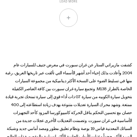
LOAD MORE
كشفت مازيراتي الستار عن غران سبورت في معرض جنيف للسيارات عام
2004 وأعادت بذلك إحياء أحد أشهر الأسماء التي تألقت عبر تاريخها العريق، رغبة
منها في تسليط الضوء على النسخة الأكثر ديناميكية من مجموعة السيارات
الخاصة بالطراز M138. وتجمع سيارة غران سبورت بين كافة العناصر الكفيلة
بتحويل سيارة الكوبيه من سيارة GT ذات أداء قوي إلى سيارة تمنحك تجربة قيادة
ممتعة. وشهد محرك السيارة تعديلات متنوعة بهدف زيادة استطاعته إلى 400
حصان مع تحسين التحكم بناقل الحركة كامبيوكورسا المزود كأحد التجهيزات
الأساسية في غران سبورت. وتضمنت التعديلات الأخرى عجلات جديدة من
السبائك المعدنية قياس 19 بوصة ونظام تعليق مطور ومصد أمامي جديد وشبكة
المبرد الأكبر حجماً وعتبات الأبواب الجانبية الأكثر إنسيابية والمقصورة ذات الطابع