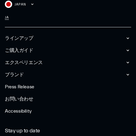
JAPAN
JA
ラインアップ
ご購入ガイド
エクスペリエンス
ブランド
Press Release
お問い合わせ
Accessibility
Stay up to date