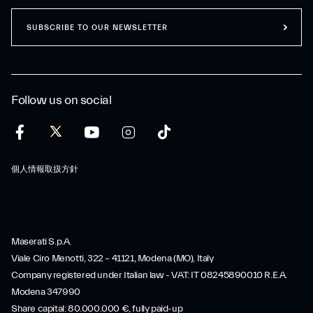
SUBSCRIBE TO OUR NEWSLETTER
Follow us on social
個人情報取扱方針
Maserati S.p.A.
Viale Ciro Menotti, 322 – 41121, Modena (MO), Italy
Company registered under Italian law - VAT: IT 08245890010 R.E.A.
Modena 347990
Share capital: 80.000.000 €, fully paid-up