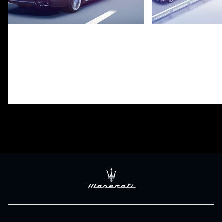
Adaptive Cruise Control with Stop
Lane Keeping Assi
& Go