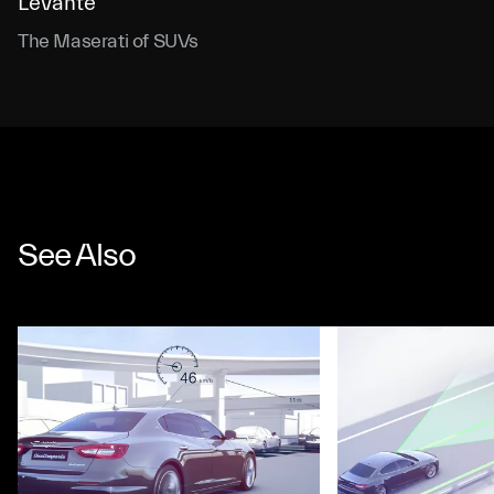
Levante
The Maserati of SUVs
See Also