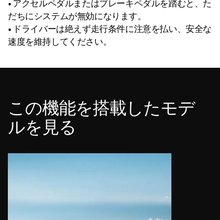
• アクセルペダルまたはブレーキペダルを踏むと、た
だちにシステムが無効になります。
• ドライバーは絶えず走行条件に注意を払い、安全な
速度を維持してください。
この機能を搭載したモデ
ルを見る