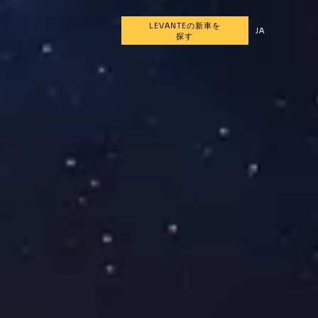
LEVANTEの新車を
JA
探す