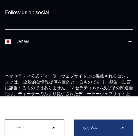
Follow us on social
JAPAN
本マセラティ公式ディーラーウェブサイト上に掲載されるコンテ
ンツは、 全般的な情報提供を目的とするものであり、勧告・助言
に該当するものではありません。 マセラティ S.p.A及びその関連会
社は、ディーラーのみより提供されたディーラーウェブサイト上
に公開された情報およびコンテンツに対して一切の責任を負いま
せん。 上記の理由により、マセラティ S.p.A及びその関連会社は本
絞り込み
サイトの全コンテンツの正確性、時系列、妥当性に対して、一切
の保証ないしは保障を提供しないこととします。
ソート
絞り込み
年式