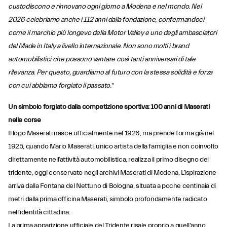
custodiscono e rinnovano ogni giorno a Modena e nel mondo. Nel
2026 celebriamo anche i 112 anni dalla fondazione, confermandoci
come il marchio più longevo della Motor Valley e uno degli ambasciatori
del Made in Italy a livello internazionale. Non sono molti i brand
automobilistici che possono vantare così tanti anniversari di tale
rilevanza. Per questo, guardiamo al futuro con la stessa solidità e forza
con cui abbiamo forgiato il passato.
"
Un simbolo forgiato dalla competizione sportiva: 100 anni di Maserati
nelle corse
Il logo Maserati nasce ufficialmente nel 1926, ma prende forma già nel
1925, quando Mario Maserati, unico artista della famiglia e non coinvolto
direttamente nell’attività automobilistica, realizza il primo disegno del
tridente, oggi conservato negli archivi Maserati di Modena. L’ispirazione
arriva dalla Fontana del Nettuno di Bologna, situata a poche centinaia di
metri dalla prima officina Maserati, simbolo profondamente radicato
nell’identità cittadina.
La prima apparizione ufficiale del Tridente risale proprio a quell'anno,