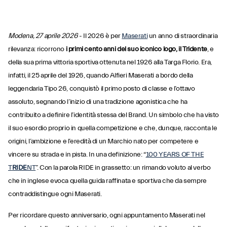
Modena, 27 aprile 2026
- Il 2026 è per
Maserati
un anno di straordinaria
rilevanza: ricorrono
i primi cento anni del suo iconico logo, il Tridente
, e
della sua prima vittoria sportiva ottenuta nel 1926 alla Targa Florio. Era,
infatti, il 25 aprile del 1926, quando Alfieri Maserati a bordo della
leggendaria Tipo 26, conquistò il primo posto di classe e l’ottavo
assoluto, segnando l’inizio di una tradizione agonistica che ha
contribuito a definire l’identità stessa del Brand. Un simbolo che ha visto
il suo esordio proprio in quella competizione e che, dunque, racconta le
origini, l’ambizione e l’eredità di un Marchio nato per competere e
vincere su strada e in pista. In una definizione: “
100 YEARS OF THE
T
RIDE
NT
”​. Con la parola RIDE in grassetto: un rimando voluto al verbo
che in inglese evoca quella guida raffinata e sportiva che da sempre
contraddistingue ogni Maserati.
Per ricordare questo anniversario, ogni appuntamento Maserati nel