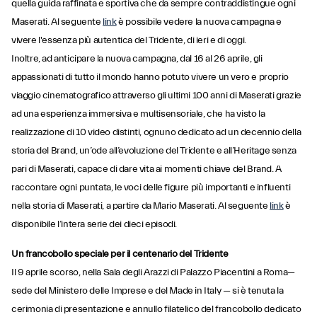
quella guida raffinata e sportiva che da sempre contraddistingue ogni
Maserati. Al seguente
link
è possibile vedere la nuova campagna e
vivere l'essenza più autentica del Tridente, di ieri e di oggi.
Inoltre, ad anticipare la nuova campagna, dal 16 al 26 aprile, gli
appassionati di tutto il mondo hanno potuto vivere un vero e proprio
viaggio cinematografico attraverso gli ultimi 100 anni di Maserati grazie
ad una esperienza immersiva e multisensoriale, che ha visto la
realizzazione di 10 video distinti, ognuno dedicato ad un decennio della
storia del Brand, un’ode all’evoluzione del Tridente e all’Heritage senza
pari di Maserati, capace di dare vita ai momenti chiave del Brand. A
raccontare ogni puntata, le voci delle figure più importanti e influenti
nella storia di Maserati, a partire da Mario Maserati. Al seguente
link
è
disponibile l’intera serie dei dieci episodi.
Un francobollo speciale per il centenario del Tridente
Il 9 aprile scorso, nella Sala degli Arazzi di Palazzo Piacentini a Roma—
sede del Ministero delle Imprese e del Made in Italy — si è tenuta la
cerimonia di presentazione e annullo filatelico del francobollo dedicato