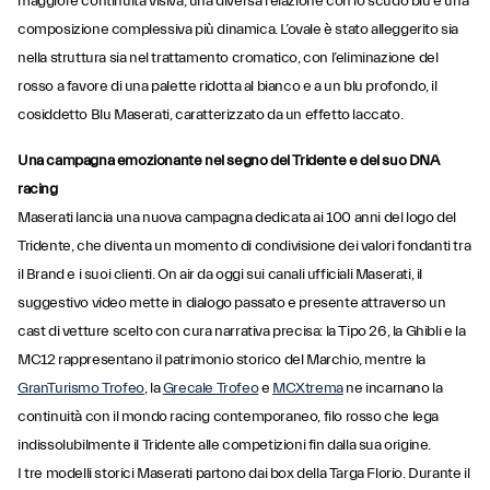
maggiore continuità visiva, una diversa relazione con lo scudo blu e una
composizione complessiva più dinamica. L’ovale è stato alleggerito sia
nella struttura sia nel trattamento cromatico, con l’eliminazione del
rosso a favore di una palette ridotta al bianco e a un blu profondo, il
cosiddetto Blu Maserati, caratterizzato da un effetto laccato.
Una campagna emozionante nel segno del Tridente e del suo DNA
racing
Maserati lancia una nuova campagna dedicata ai 100 anni del logo del
Tridente, che diventa un momento di condivisione dei valori fondanti tra
il Brand e i suoi clienti. On air da oggi sui canali ufficiali Maserati, il
suggestivo video mette in dialogo passato e presente attraverso un
cast di vetture scelto con cura narrativa precisa: la Tipo 26, la Ghibli e la
MC12 rappresentano il patrimonio storico del Marchio, mentre la
GranTurismo Trofeo
, la
Grecale Trofeo
e
MCXtrema
ne incarnano la
continuità con il mondo racing contemporaneo, filo rosso che lega
indissolubilmente il Tridente alle competizioni fin dalla sua origine.
I tre modelli storici Maserati partono dai box della Targa Florio. Durante il