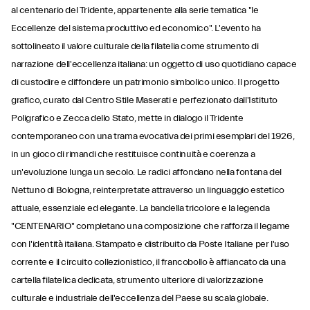
al centenario del Tridente, appartenente alla serie tematica "le
Eccellenze del sistema produttivo ed economico". L'evento ha
sottolineato il valore culturale della filatelia come strumento di
narrazione dell'eccellenza italiana: un oggetto di uso quotidiano capace
di custodire e diffondere un patrimonio simbolico unico. Il progetto
grafico, curato dal Centro Stile Maserati e perfezionato dall'Istituto
Poligrafico e Zecca dello Stato, mette in dialogo il Tridente
contemporaneo con una trama evocativa dei primi esemplari del 1926,
in un gioco di rimandi che restituisce continuità e coerenza a
un'evoluzione lunga un secolo. Le radici affondano nella fontana del
Nettuno di Bologna, reinterpretate attraverso un linguaggio estetico
attuale, essenziale ed elegante. La bandella tricolore e la legenda
"CENTENARIO" completano una composizione che rafforza il legame
con l'identità italiana. Stampato e distribuito da Poste Italiane per l'uso
corrente e il circuito collezionistico, il francobollo è affiancato da una
cartella filatelica dedicata, strumento ulteriore di valorizzazione
culturale e industriale dell'eccellenza del Paese su scala globale.