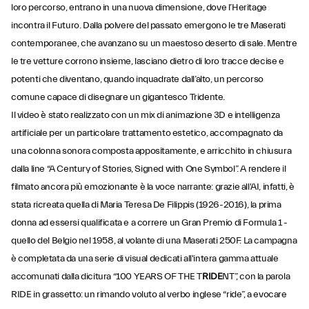
loro percorso, entrano in una nuova dimensione, dove l’Heritage
incontra il Futuro. Dalla polvere del passato emergono le tre Maserati
contemporanee, che avanzano su un maestoso deserto di sale. Mentre
le tre vetture corrono insieme, lasciano dietro di loro tracce decise e
potenti che diventano, quando inquadrate dall’alto, un percorso
comune capace di disegnare un gigantesco Tridente.
Il video è stato realizzato con un mix di animazione 3D e intelligenza
artificiale per un particolare trattamento estetico, accompagnato da
una colonna sonora composta appositamente, e arricchito in chiusura
dalla line “A Century of Stories, Signed with One Symbol”. A rendere il
filmato ancora più emozionante è la voce narrante: grazie all'AI, infatti, è
stata ricreata quella di Maria Teresa De Filippis (1926-2016), la prima
donna ad essersi qualificata e a correre un Gran Premio di Formula 1 -
quello del Belgio nel 1958, al volante di una Maserati 250F. La campagna
è completata da una serie di visual dedicati all'intera gamma attuale
accomunati dalla dicitura “100 YEARS OF THE T
RIDE
NT”, con la parola
RIDE in grassetto: un rimando voluto al verbo inglese “ride”, a evocare