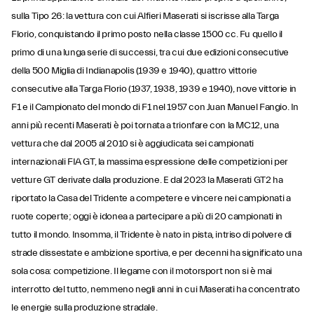
sulla Tipo 26: la vettura con cui Alfieri Maserati si iscrisse alla Targa
Florio, conquistando il primo posto nella classe 1500 cc. Fu quello il
primo di una lunga serie di successi, tra cui due edizioni consecutive
della 500 Miglia di Indianapolis (1939 e 1940), quattro vittorie
consecutive alla Targa Florio (1937, 1938, 1939 e 1940), nove vittorie in
F1 e il Campionato del mondo di F1 nel 1957 con Juan Manuel Fangio. In
anni più recenti Maserati è poi tornata a trionfare con la MC12, una
vettura che dal 2005 al 2010 si è aggiudicata sei campionati
internazionali FIA GT, la massima espressione delle competizioni per
vetture GT derivate dalla produzione. E dal 2023 la Maserati GT2 ha
riportato la Casa del Tridente a competere e vincere nei campionati a
ruote coperte; oggi è idonea a partecipare a più di 20 campionati in
tutto il mondo. Insomma, il Tridente è nato in pista, intriso di polvere di
strade dissestate e ambizione sportiva, e per decenni ha significato una
sola cosa: competizione. Il legame con il motorsport non si è mai
interrotto del tutto, nemmeno negli anni in cui Maserati ha concentrato
le energie sulla produzione stradale.