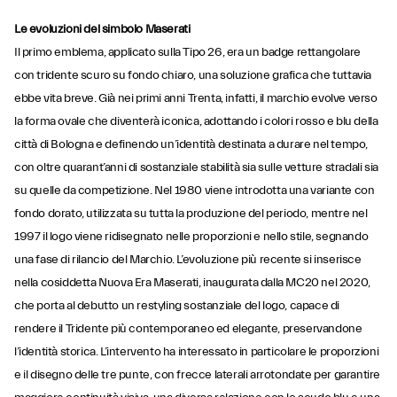
Le evoluzioni del simbolo Maserati
Il primo emblema, applicato sulla Tipo 26, era un badge rettangolare
con tridente scuro su fondo chiaro, una soluzione grafica che tuttavia
ebbe vita breve. Già nei primi anni Trenta, infatti, il marchio evolve verso
la forma ovale che diventerà iconica, adottando i colori rosso e blu della
città di Bologna e definendo un’identità destinata a durare nel tempo,
con oltre quarant’anni di sostanziale stabilità sia sulle vetture stradali sia
su quelle da competizione. Nel 1980 viene introdotta una variante con
fondo dorato, utilizzata su tutta la produzione del periodo, mentre nel
1997 il logo viene ridisegnato nelle proporzioni e nello stile, segnando
una fase di rilancio del Marchio. L’evoluzione più recente si inserisce
nella cosiddetta Nuova Era Maserati, inaugurata dalla MC20 nel 2020,
che porta al debutto un restyling sostanziale del logo, capace di
rendere il Tridente più contemporaneo ed elegante, preservandone
l’identità storica. L’intervento ha interessato in particolare le proporzioni
e il disegno delle tre punte, con frecce laterali arrotondate per garantire