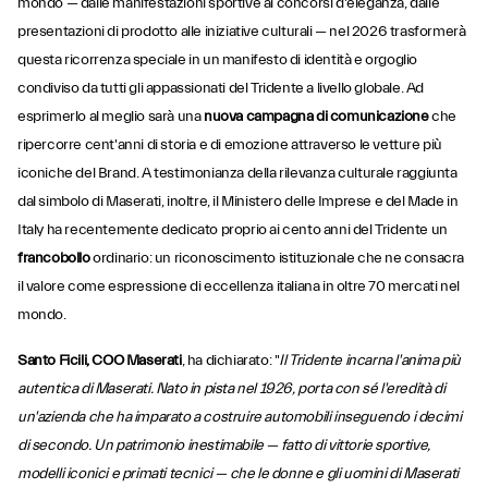
mondo — dalle manifestazioni sportive ai concorsi d'eleganza, dalle
presentazioni di prodotto alle iniziative culturali — nel 2026 trasformerà
questa ricorrenza speciale in un manifesto di identità e orgoglio
condiviso da tutti gli appassionati del Tridente a livello globale. Ad
esprimerlo al meglio sarà una
nuova campagna di comunicazione
che
ripercorre cent'anni di storia e di emozione attraverso le vetture più
iconiche del Brand. A testimonianza della rilevanza culturale raggiunta
dal simbolo di Maserati, inoltre, il Ministero delle Imprese e del Made in
Italy ha recentemente dedicato proprio ai cento anni del Tridente un
francobollo
ordinario: un riconoscimento istituzionale che ne consacra
il valore come espressione di eccellenza italiana in oltre 70 mercati nel
mondo.
Santo Ficili, COO Maserati
, ha dichiarato: "
Il Tridente incarna l'anima più
autentica di Maserati. Nato in pista nel 1926, porta con sé l'eredità di
un'azienda che ha imparato a costruire automobili inseguendo i decimi
di secondo. Un patrimonio inestimabile — fatto di vittorie sportive,
modelli iconici e primati tecnici — che le donne e gli uomini di Maserati