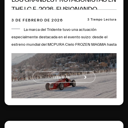
THE I.C.E. 2026, FUSIONANDO
VANGUARDIA PERSONALIZADA Y
3 Tiempo Lectura
3 DE FEBRERO DE 2026
HERENCIA DEPORTIVA
La marca del Tridente tuvo una actuación
especialmente destacada en el evento suizo: desde el
estreno mundial del MCPURA Cielo FROZEN MAGMA hasta
la victoria del monoplaza 4CLT en la categoría Open
Wheels.
LEER MÁS