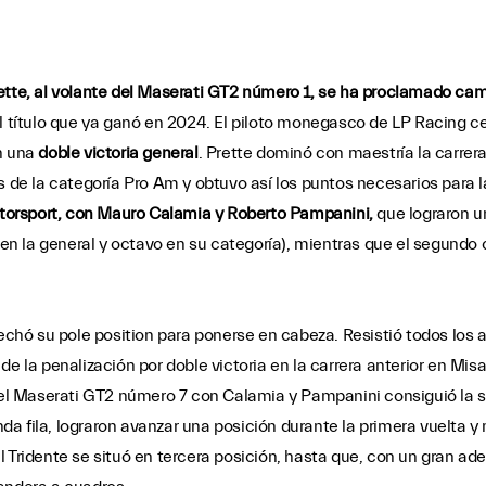
ette, al volante del Maserati GT2 número 1, se ha proclamado ca
el título que ya ganó en 2024. El piloto monegasco de LP Racing cel
on una
doble victoria general
. Prette dominó con maestría la carrera 
s de la categoría Pro Am y obtuvo así los puntos necesarios para 
orsport, con Mauro Calamia y Roberto Pampanini,
que lograron u
en la general y octavo en su categoría), mientras que el segundo 
echó su pole position para ponerse en cabeza. Resistió todos los at
e la penalización por doble victoria en la carrera anterior en Misan
 el Maserati GT2 número 7 con Calamia y Pampanini consiguió la se
 fila, lograron avanzar una posición durante la primera vuelta y 
 Tridente se situó en tercera posición, hasta que, con un gran ade