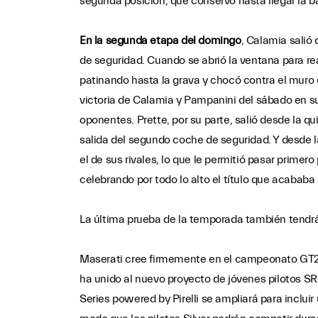
segunda posición, que conservó hasta llegar la b
En la segunda etapa del domingo
, Calamia salió
de seguridad. Cuando se abrió la ventana para rea
patinando hasta la grava y chocó contra el muro d
victoria de Calamia y Pampanini del sábado en su
oponentes. Prette, por su parte, salió desde la 
salida del segundo coche de seguridad. Y desde la
el de sus rivales, lo que le permitió pasar prime
celebrando por todo lo alto el título que acababa
La última prueba de la temporada también tendrá l
Maserati cree firmemente en el campeonato GT2 Eu
ha unido al nuevo proyecto de jóvenes pilotos 
Series powered by Pirelli se ampliará para inclu