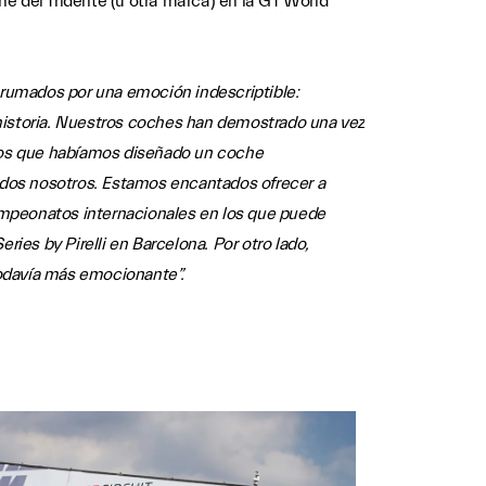
e del Tridente (u otra marca) en la GT World
brumados por una emoción indescriptible:
historia. Nuestros coches han demostrado una vez
amos que habíamos diseñado un coche
todos nosotros. Estamos encantados ofrecer a
ampeonatos internacionales en los que puede
ies by Pirelli en Barcelona. Por otro lado,
odavía más emocionante”.