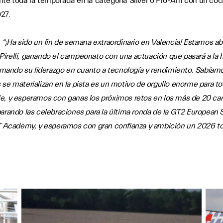
nte toda la temporada en la categoría Silver o Pro-Am con un coch
27.
:
“¡Ha sido un fin de semana extraordinario en Valencia! Estamos a
irelli, ganando el campeonato con una actuación que pasará a la 
firmando su liderazgo en cuanto a tecnología y rendimiento. Sabí
 se materializan en la pista es un motivo de orgullo enorme para 
le, y esperamos con ganas los próximos retos en los más de 20 c
rando las celebraciones para la última ronda de la GT2 European Ser
 Academy, y esperamos con gran confianza y ambición un 2026 t