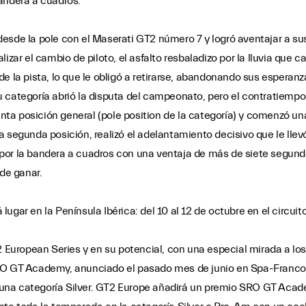
andera a cuadros.
 desde la pole con el Maserati GT2 número 7 y logró aventajar a su
lizar el cambio de piloto, el asfalto resbaladizo por la lluvia que
e la pista, lo que le obligó a retirarse, abandonando sus esperanza
 categoría abrió la disputa del campeonato, pero el contratiempo 
quinta posición general (pole position de la categoría) y comenzó
 segunda posición, realizó el adelantamiento decisivo que le llevó 
ro por la bandera a cuadros con una ventaja de más de siete segun
 de ganar.
ugar en la Península Ibérica: del 10 al 12 de octubre en el circui
ropean Series y en su potencial, con una especial mirada a los jó
SRO GT Academy, anunciado el pasado mes de junio en Spa-Franco
ir una categoría Silver. GT2 Europe añadirá un premio SRO GT Aca