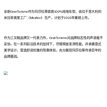
全新GranTurismo作为玛莎拉蒂首款100%纯电车型，由位于意大利的
米拉菲奥里工厂（Mirafiori）生产，计划于2023年重磅上市。
作为三叉戟品牌又一代表力作，GranTurismo对品牌标志性的声浪毫不
妥协，在一系列前沿技术的加持下，尽情释放澎湃性能，并承袭意式
美学设计，营造舒适优雅的驾乘体验，充分展现玛莎拉蒂传承百年的
品牌基因。