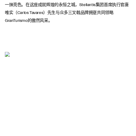
一抹亮色。在这座成就辉煌的永恒之城，Stellantis集团首席执行官唐
唯实（Carlos Tavares）先生与众多三叉戟品牌拥趸共同领略
GranTurismo的傲然风采。