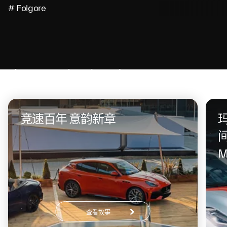
# Folgore
在同一个话题上
竞速百年 意韵新章
M
查看故事