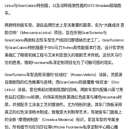
Lirica与GranCabrio特别版，以及诠释极致性能的GT2 Stradale超级跑
车。
两款特别版车型，源自品牌历史上至关重要的篇章，名为“大器成诗 意
韵交响”（Meccanica Lirica）项目，旨在庆祝GranTurismo与
GranCabrio两款标志性车型生产线回归摩德纳历史工厂。GranTurismo
与GranCabrio特别版基于550马力Trofeo高性能版本打造，设计哲学完
美融汇了精密机械工程与艾米利亚悠久的歌剧艺术传统。这份天马行
空的愿景，借助Fuoriserie私享定制项目化为了可触可感的现实。
GranTurismo车型选用深邃的“丝绒红”（Rosso Velluto）涂装，灵感源
自歌剧院的红色帷幕与座椅；而GranCabrio则披覆着“咏叹金”（Oro
Lirico）涂装，意在唤起对歌剧氛围的回味。两款车型均配备21英寸黑
色钻石切割Crio轮辋，内饰采用勃艮第酒红色皮革与裸色Alcantara材
质，并搭配手工涂金工艺的镀铬件。尤为特别的是，其车门饰板采用
真正的红色涂漆杨木制成，致敬意大利制琴艺术，驾驶座车门面板上
的全新 “摩德纳制造”（Creata a Modena）标识，彰显车型的专属身
份。所有细节均在玛莎拉蒂Officine Fuoriserie私享定制中心精心雕