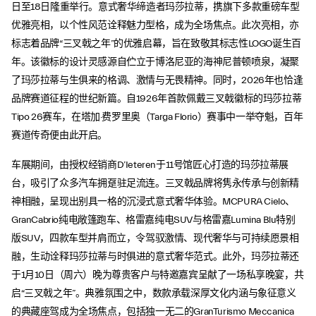
日至18日隆重举行。意式奢华缔造者玛莎拉蒂，携旗下多款重磅车型
优雅亮相，以个性风范诠释魅力型格，成为全场焦点。此次亮相，亦
标志着品牌“三叉戟之年”的优雅启幕，旨在致敬其标志性LOGO诞生百
年。该徽标的设计灵感源自伫立于博洛尼亚的海神尼普顿喷泉，凝聚
了玛莎拉蒂与生俱来的格调、激情与无畏精神。同时，2026年也恰逢
品牌赛道征程的世纪新篇。自1926年首款佩戴三叉戟徽标的玛莎拉蒂
Tipo 26赛车，在塔加·费罗里奥（Targa Florio）赛事中一举夺魁，百年
赛道传奇便由此开启。
车展期间，由授权经销商D’Ieteren于11号馆匠心打造的玛莎拉蒂展
台，吸引了众多汽车拥趸驻足流连。三叉戟品牌将隽永传承与创新精
神相融，呈现出别具一格的沉浸式意式奢华体验。MCPURA Cielo、
GranCabrio纯电敞篷跑车、格雷嘉纯电SUV与格雷嘉Lumina Blu特别
版SUV，四款车型并肩而立，令驾驭激情、现代奢华与可持续愿景相
融，生动诠释玛莎拉蒂与时俱进的意式奢华范式。此外，玛莎拉蒂还
于1月10日（周六）晚为尊贵客户与特邀嘉宾呈献了一场私享晚宴，共
启“三叉戟之年”。典雅氛围之中，数款承载深厚文化内涵与象征意义
的典藏座驾成为全场焦点，包括独一无二的GranTurismo Meccanica