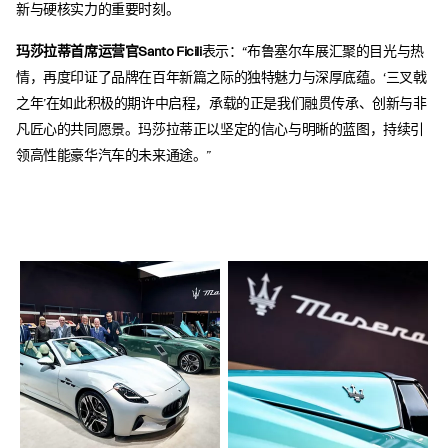
新与硬核实力的重要时刻。
玛莎拉蒂首席运营官Santo Ficili
表示：“布鲁塞尔车展汇聚的目光与热
情，再度印证了品牌在百年新篇之际的独特魅力与深厚底蕴。‘三叉戟
之年’在如此积极的期许中启程，承载的正是我们融贯传承、创新与非
凡匠心的共同愿景。玛莎拉蒂正以坚定的信心与明晰的蓝图，持续引
领高性能豪华汽车的未来通途。”