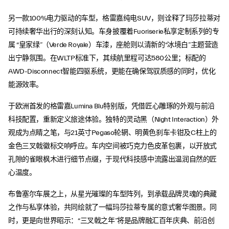
另一款100%电力驱动的车型，格雷嘉纯电SUV，则诠释了玛莎拉蒂对
可持续奢华出行的深刻认知。车身披覆着Fuoriserie私享定制系列的专
属 “皇家绿”（Verde Royale）车漆，座舱则以清新的“冰境白”主题营造
出宁静氛围。在WLTP标准下，其续航里程可达580公里；标配的
AWD-Disconnect智能四驱系统，更能在确保驾驭质感的同时，优化
能源效率。
于欧洲首发的格雷嘉Lumina Blu特别版，凭借匠心雕琢的外观与前沿
科技配置，重新定义旅途体验。独特的灵动黑（Night Interaction）外
观成为点睛之笔，与21英寸Pegaso轮辋、明黄色刹车卡钳及C柱上的
金色三叉戟徽标交响呼应。车内空间被巧克力色皮革包裹，以开放式
孔隙的雀眼枫木进行细节点缀，于现代科技感中流露出温润自然的匠
心温度。
布鲁塞尔车展之上，从星光璀璨的车型阵列，到承载品牌灵魂的典藏
之作与私享体验，共同绘就了一幅玛莎拉蒂专属的意式奢华图景。同
时，更是向世界昭示：“三叉戟之年”将是品牌融汇百年庆典、前沿创