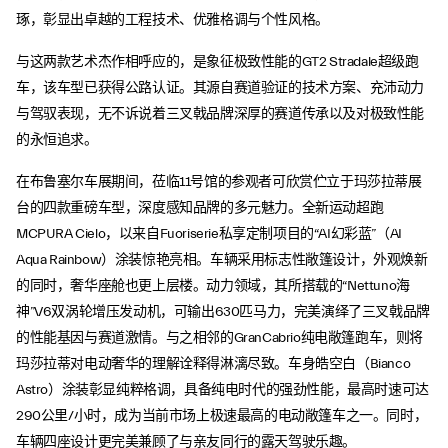
琢，彰显出卓越的工程技术、优雅格调与个性风格。
与这两款艺术杰作相呼应的，是象征极致性能的GT2 Stradale超级跑
车，该车型已获得公路认证。其源自赛道验证的技术方案、充沛动力
与驾驭表现，无不诉说着三叉戟品牌深厚的赛道传承以及对极致性能
的永恒追求。
在布鲁塞尔车展期间，莅临11号馆的参观者可欣赏伫立于玛莎拉蒂展
台的四款重磅车型，深度感知品牌的多元魅力。全新运动超跑
MCPURA Cielo，以来自Fuoriserie私享定制项目的“AI幻彩蓝”（AI
Aqua Rainbow）涂装惊艳亮相。车辆采用标志性敞篷设计，外观焕新
的同时，奢华座舱也更上层楼。动力领域，其所搭载的“Nettuno海
神”V6双涡轮增压发动机，可输出630匹马力，完美演绎了三叉戟品牌
的性能基因与赛道激情。与之相邻的GranCabrio纯电敞篷跑车，则将
玛莎拉蒂对电动奢华的理解诠释得淋漓尽致。车身皓空白（Bianco
Astro）涂装彰显纯粹格调，具备纯电时代的强劲性能，最高时速可达
290公里/小时，成为当前市场上极速最高的电动敞篷车之一。同时，
车辆四座设计更完美兼顾了与亲友同行的露天驾驶乐趣。