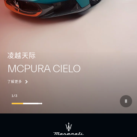
凌越天际
MCPURA CIELO
了解更多
1
/
3