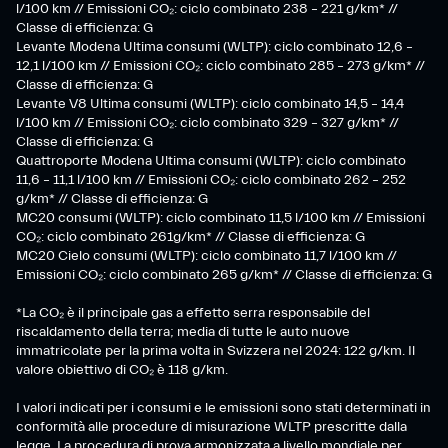
l/100 km // Emissioni CO₂: ciclo combinato 238 – 221 g/km* //
Classe di efficienza: G
Levante Modena Ultima consumi (WLTP): ciclo combinato 12,6 –
12,1 l/100 km // Emissioni CO₂: ciclo combinato 285 – 273 g/km* //
Classe di efficienza: G
Levante V8 Ultima consumi (WLTP): ciclo combinato 14,5 – 14,4
l/100 km // Emissioni CO₂: ciclo combinato 329 – 327 g/km* //
Classe di efficienza: G
Quattroporte Modena Ultima consumi (WLTP): ciclo combinato
11,6 – 11,1 l/100 km // Emissioni CO₂: ciclo combinato 262 – 252
g/km* // Classe di efficienza: G
MC20 consumi (WLTP): ciclo combinato 11,5 l/100 km // Emissioni
CO₂: ciclo combinato 261g/km* // Classe di efficienza: G
MC20 Cielo consumi (WLTP): ciclo combinato 11,7 l/100 km //
Emissioni CO₂: ciclo combinato 265 g/km* // Classe di efficienza: G
*La CO₂ è il principale gas a effetto serra responsabile del
riscaldamento della terra; media di tutte le auto nuove
immatricolate per la prima volta in Svizzera nel 2024: 122 g/km. Il
valore obiettivo di CO₂ è 118 g/km.
I valori indicati per i consumi e le emissioni sono stati determinati in
conformità alle procedure di misurazione WLTP prescritte dalla
legge. La procedura di prova armonizzata a livello mondiale per