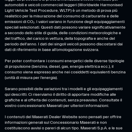
automobili e veicoli commerciali leggeri (Worldwide Harmonised
Light Vehicle Test Procedure, WLTP) è un metodo di prova più
realistico per la misurazione del consumo di carburante e delle
emissioni di CO₂. I valori variano in funzione degli equipaggiamenti
speciali selezionati. Questi dati possono variare significativamente
a secondo dello stile di guida, delle condizioni meteorologiche e
del traffico, del carico in vettura, della topografia e anche del
periodo dell'anno. I dati dei singoli veicoli possono discostarsi dai
dati di riferimento in base all’omologazione svizzera.
Per poter confrontare i consumi energetici delle diverse tipologie
di propulsione (benzina, diesel, gas, energia elettrica ecc.), il
consumo viene espresso anche nei cosiddetti equivalenti benzina
(unità di misura per l’energia).
Sarano possibili delle variazioni tra i modelli e gli equipaggiamenti
qui descritti. Ci riserviamo il diritto di apportare modifiche alle
grafiche e al offerta dei contenuti, senza preavviso. Consultate il
vostro concessionario Maserati per ulteriori informazioni.
I contenuti del Maserati Dealer Website sono pensati per offrire
informazioni generali sul Concessionario Maserati e non
costituiscono avvisi o pareri di alcun tipo. Maserati S.p.A. e le sue