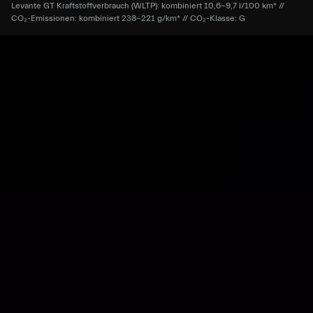
Levante GT Kraftstoffverbrauch (WLTP): kombiniert 10,6-9,7 l/100 km* //
CO₂-Emissionen: kombiniert 238-221 g/km* ​// CO₂-Klasse: G