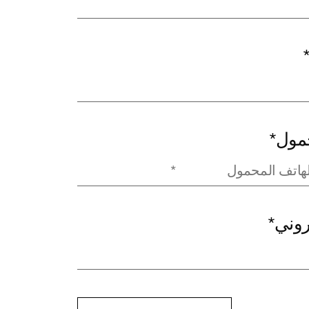
حمول
*
تروني
*