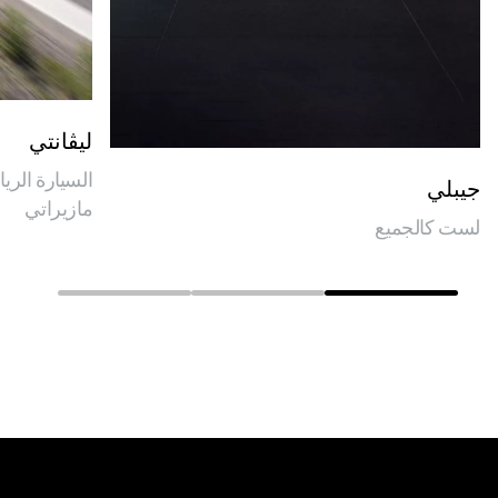
ليڤانتي
السيارة الري
جيبلي
مازيراتي
لست كالجميع