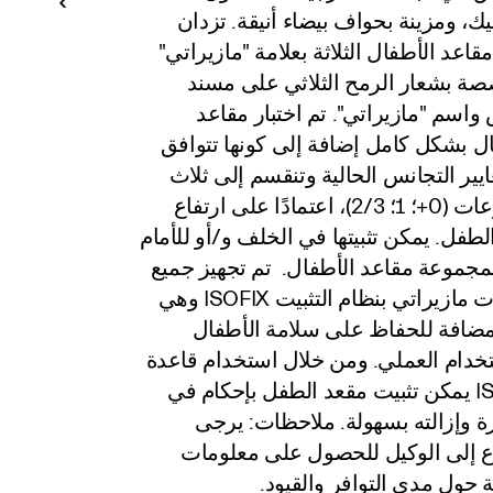
ليك، ومزينة بحواف بيضاء أنيقة. تزدان
قاعد الأطفال الثلاثة بعلامة "مازيراتي"
ة بشعار الرمح الثلاثي على مسند
واسم "مازيراتي". تم اختبار مقاعد
ل بشكل كامل إضافة إلى كونها تتوافق
يير التجانس الحالية وتنقسم إلى ثلاث
مجموعات (0+؛ 1؛ 2/3)، اعتمادًا على ارتفاع
لطفل. يمكن تثبيتها في الخلف و/أو للأمام
لمجموعة مقاعد الأطفال. تم تجهيز جميع
سيارات مازيراتي بنظام التثبيت ISOFIX وهي
مضافة للحفاظ على سلامة الأطفال
خدام العملي. ومن خلال استخدام قاعدة
ISOFIX يمكن تثبيت مقعد الطفل بإحكام في
ة وإزالته بسهولة. ملاحظات: يرجى
ع إلى الوكيل للحصول على معلومات
 حول مدى التوافر والقيود.