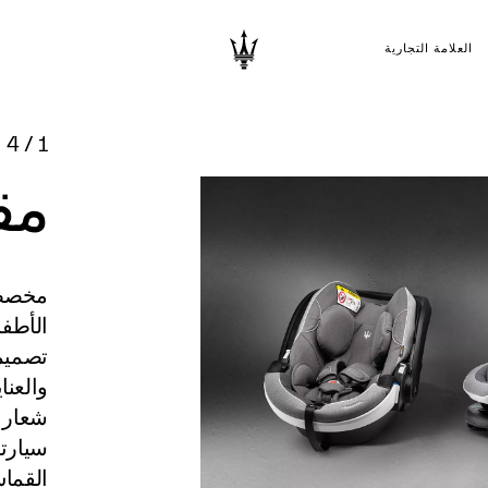
العلامة التجارية
4
/
1
مق
مخصصة 
تصميمه
والعنا
شعار م
سيارتك
القماش