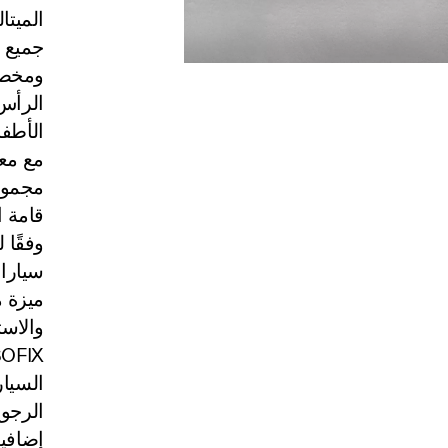
الميتا
جميع م
ومخصص
الرأس 
الأطفا
مع معا
قامة ا
وفقًا 
ميزة 
والاست
السيار
الرجو
إضافية