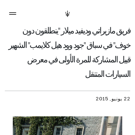
فريق مازيراتي وديفيد ميلار "ينطلقون دون
خوف" في سباق "جود وود هيل كلايمب" الشهير
قبيل المشاركة للمرة الأولى في معرض
السيارات المتنقل
22 يونيو, 2015