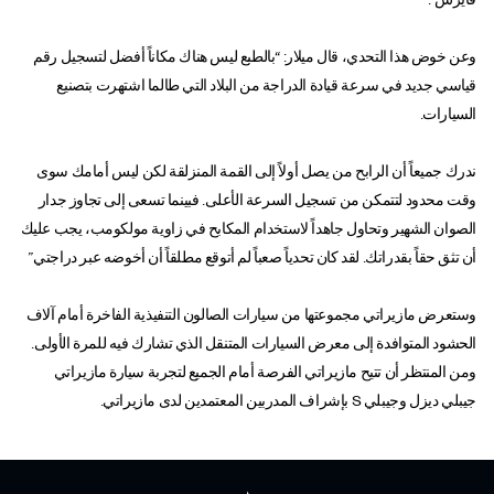
وعن خوض هذا التحدي، قال ميلار: “بالطبع ليس هناك مكاناً أفضل لتسجيل رقم
قياسي جديد في سرعة قيادة الدراجة من البلاد التي طالما اشتهرت بتصنيع
السيارات.
ندرك جميعاً أن الرابح من يصل أولاً إلى القمة المنزلقة لكن ليس أمامك سوى
وقت محدود لتتمكن من تسجيل السرعة الأعلى. فبينما تسعى إلى تجاوز جدار
الصوان الشهير وتحاول جاهداً لاستخدام المكابح في زاوية مولكومب، يجب عليك
أن تثق حقاً بقدراتك. لقد كان تحدياً صعباً لم أتوقع مطلقاً أن أخوضه عبر دراجتي.”
وستعرض مازيراتي مجموعتها من سيارات الصالون التنفيذية الفاخرة أمام آلاف
الحشود المتوافدة إلى معرض السيارات المتنقل الذي تشارك فيه للمرة الأولى.
ومن المنتظر أن تتيح مازيراتي الفرصة أمام الجميع لتجربة سيارة مازيراتي
جيبلي ديزل وجيبلي S بإشراف المدربين المعتمدين لدى مازيراتي.