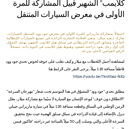
كلايمب" الشهير قبيل المشاركة للمرة
الأولى في معرض السيارات المتنقل
احتفالاً بمشاركة مازيراتي للمرة الأولى في معرض جود وود المتنقل للسيارات،
شارك ديفيد ميلار، سفير العلامة التجارية الرائدة في تصنيع السيارات الإيطالية
الفاخرة وسائق الدراجة البريطاني في سباق هيل كلايمب الشهير بهدف التحوّل
إلى أول رجل يقود دراجته لصعود وهبوط هيل كلايمب في اليوم ذاته، مسجلاً
الرقم القياسي لأعلى سرعة.
لمشاهدة أجمل اللحظات مع ميلار وكيف تغلب على خوفه لخوض تحدي جود وود
قاطعاً مسافة 1.16 ميلاً، يرجى النقر على الرابط هنا:
https://youtu.be/7knXbaz-NJQ
ينطلق تحدي "جود وود" المشوّق في هذا الموسم تحت شعار "مهرجان السرعة"
"الانطلاق دون خوف" ليوحد الإنسان مع السيارة لا سيّما مع مشاركة ميلار، بطل
الزمن الوطني في السباق وقطعه مسافة 1.16 ميلاً في سيارة مازيراتي جيبلي
ديزل بالإضافة إلى قيادة الدراجة في سباق تسلق الهضبة حيث نجح بتحقيق
السرعة الأعلى والتي وصلت إلى 50 ميلاً بالساعة عبر دراجته "فاكتور فيس
فايرس".