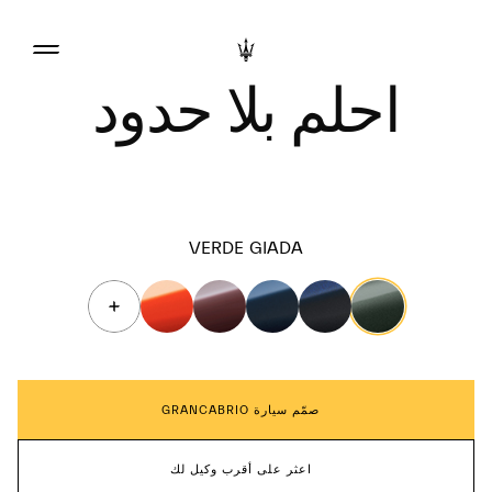
احلم بلا حدود
VERDE GIADA
صمّم سيارة GRANCABRIO
اعثر على أقرب وكيل لك