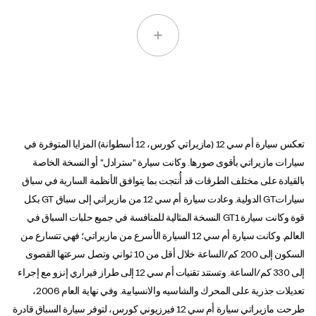
تعكس سيارة أم سي 12 (مازيراتي كورس، 12 أسطوانة) المزايا المتوفرة في
سيارات مازيراتي بأقوى صورها. وكانت سيارة "سترادل" أو النسخة الخاصة
بالقيادة على مختلف الطرقات قد أُنتجت بما يتوافق الأنظمة السارية في سباق
سياراتGT الدولية. وعادت سيارة أم سي 12 من مازيراتي إلى سباق GT بكل
قوة وكانت سيارة GT1 النسخة المثالية للمنافسة في جميع حلبات السباق في
العالم. وكانت سيارة أم سي 12 السيارة الأسرع من مازيراتي؛ فهي تتسارع من
السكون إلى 200 كم/الساعة خلال أقل من 10 ثواني وتصل سرعتها القصوى
إلى 330 كم/الساعة. وتستند تقنيات أم سي 12 إلى طراز فيراري إنزو مع إجراء
تعديلات جذرية على المحرك والشاسيه والانسيابية. وفي نهاية العام 2006،
طرحت مازيراتي سيارة أم سي 12 فيرزيوني كورس، لتوفر سيارة السباق قادرة