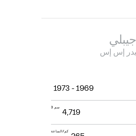
يبلي
در إس إس
1969 - 1973
سم 3
4,719
كم/الساعة