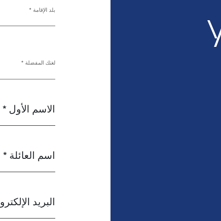
بلد الإقامة *
لغتك المفضلة *
الاسم الأول *
اسم العائلة *
البريد الإلكترو