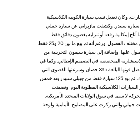
. وكان تعديل نسب سيارة الكوبيه الكلاسيكية
 سيارة سبيدر. وكشفت مازيراتي عن سيارة جيبلي
تاح إمكانية رفعه أو تنزليه بغضون دقائق فقط.
واجتمع السقف المتحرك الأنيق المصنوع من قبل الشركة مع النوافذ الزجاجية الضخمة، ليجعل من السيارة رفيقة الدرب المثالية في مختلف الفصول. ورغم أنه تم بيع ما بين 20 و25 فقط
ل عليها. وإضافة إلى سيارة سيمون التجريبية من
ل عليها جيوجيارو أثناء تواجده في جيا عام 1967 قبل أن يؤسس شركته الاستشارية المتخصصة في التصميم الإيطالي. وكما في
طراز كوبيه، توفرت جيبلي سبيدر بمحرك سعة 4.7 لتر كتجهيز قياسي ومحرك أكثر قوة بسعة 4.9 لتر في سيارة سبيدر إس إس. وبفضل قوتها البالغة 335 حصان وسرعتها القصوى التي
تصل إلى 270 كم/الساعة ومظهرها الساحر للأنظار، اُعتبرت سيارة إس إس إحدى أكثر السيارات طلباً وأعلاها سعراً في العالم آنذاك. تم بيع 125 سيارة فقط من جيبلي سبيدر بعد خمس
لسيارات الكلاسيكية المطلوبة اليوم. وتضمنت
لحركة لا سيما في سوق الولايات المتحدة الأمريكية.
سيطة التي أجرتها على سيارات جيبلي والتي ركزت على المصابيح الأمامية ولوحة