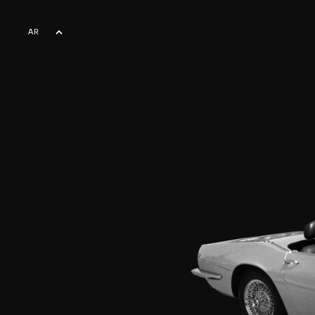
AR
EN