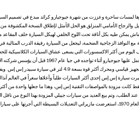
مسات ساحرة وعززت من شهرة جيوجيارو كرائد مبدع في تصميم السيارات
 والزجاج الأمامي المنزلق هو الحل الأمثل لإطلاق النسخة المكشوفة من
 يمكن طيه بكل أناقة تحت اللوح الخلفي لهيكل السيارة خلف المقاعد ما أ
 اليوم من أكثر الاكسسورات التي يسعى عشاق السيارات الكلاسيكية للحصو
مازيراتي، كانت سيارة جيبلي سبيدر آخر المشاريع التي عم
 كانت مزودة بالمواصفات التقنية إس إس، وهذا ما جعلها واحدة من أكثر ا
عند الطلب، وتم بيع العديد من سيارات جيبلي المزودة بهذا النوع من ناقل ا
وخلال مشاركتها في معرض تورينو للسيارات في أواخر العام 1970، استعرضت مازيراتي التعديلات الب