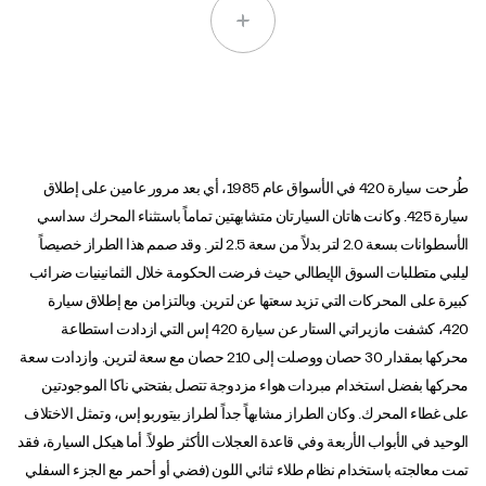
طُرحت سيارة 420 في الأسواق عام 1985، أي بعد مرور عامين على إطلاق
سيارة 425. وكانت هاتان السيارتان متشابهتين تماماً باستثناء المحرك سداسي
الأسطوانات بسعة 2.0 لتر بدلاً من سعة 2.5 لتر. وقد صمم هذا الطراز خصيصاً
ليلبي متطلبات السوق الإيطالي حيث فرضت الحكومة خلال الثمانينيات ضرائب
كبيرة على المحركات التي تزيد سعتها عن لترين. وبالتزامن مع إطلاق سيارة
420، كشفت مازيراتي الستار عن سيارة 420 إس التي ازدادت استطاعة
محركها بمقدار 30 حصان ووصلت إلى 210 حصان مع سعة لترين. وازدادت سعة
محركها بفضل استخدام مبردات هواء مزدوجة تتصل بفتحتي ناكا الموجودتين
على غطاء المحرك. وكان الطراز مشابهاً جداً لطراز بيتوربو إس، وتمثل الاختلاف
الوحيد في الأبواب الأربعة وفي قاعدة العجلات الأكثر طولاً. أما هيكل السيارة، فقد
تمت معالجته باستخدام نظام طلاء ثنائي اللون (فضي أو أحمر مع الجزء السفلي