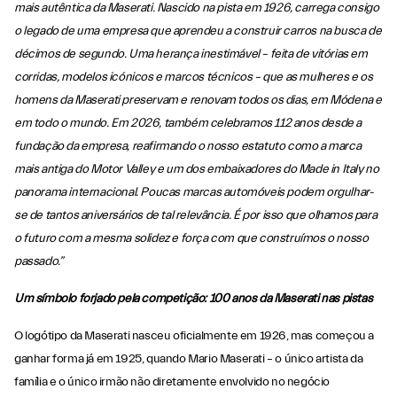
mais autêntica da Maserati. Nascido na pista em 1926, carrega consigo
o legado de uma empresa que aprendeu a construir carros na busca de
décimos de segundo. Uma herança inestimável – feita de vitórias em
corridas, modelos icónicos e marcos técnicos – que as mulheres e os
homens da Maserati preservam e renovam todos os dias, em Módena e
em todo o mundo. Em 2026, também celebramos 112 anos desde a
fundação da empresa, reafirmando o nosso estatuto como a marca
mais antiga do Motor Valley e um dos embaixadores do Made in Italy no
panorama internacional. Poucas marcas automóveis podem orgulhar-
se de tantos aniversários de tal relevância. É por isso que olhamos para
o futuro com a mesma solidez e força com que construímos o nosso
passado.”
Um símbolo forjado pela competição: 100 anos da Maserati nas pistas
O logótipo da Maserati nasceu oficialmente em 1926, mas começou a
ganhar forma já em 1925, quando Mario Maserati – o único artista da
família e o único irmão não diretamente envolvido no negócio