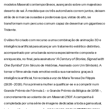
modelos Maserati contemporâneos, avançando sobre um majestoso
deserto de sal. À medida que os três automóveis correm juntos, deixam
atrás de si marcas ousadas e poderosas que, vistas do alto, se
transformam num percurso comum capaz de desenhar um gigantesco
Tridente.
O vídeo foi criado com recurso a uma combinação de animação 3D e
inteligência artificial para alcançar um tratamento estético distintivo,
acompanhado por uma banda sonora especialmente composta e
enriquecida, no final, pela assinatura “
A Century of Stories, Signed with
One Symbol
” (Um Século de Histórias, Assinado com Um Símbolo). A
tornar o filme ainda mais emotivo está a sua narradora: graças à
inteligência artificial, foi recriada a voz de Maria Teresa De Filippis
(1926–2016). Foi a primeira mulher a qualificar-se e a competir num
Grande Prémio de Fórmula 1 – o Grande Prémio da Bélgica de 1958 –,
concretamente ao volante de um Maserati 250F. A campanha é
completada por uma série de imagens dedicadas a toda a gama atual,