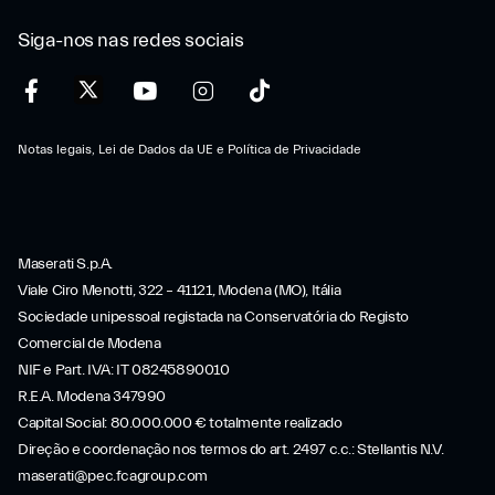
Siga-nos nas redes sociais
Notas legais, Lei de Dados da UE e Política de Privacidade
Maserati S.p.A.
Viale Ciro Menotti, 322 – 41121, Modena (MO), Itália
Sociedade unipessoal registada na Conservatória do Registo
Comercial de Modena
NIF e Part. IVA: IT 08245890010
R.E.A. Modena 347990
Capital Social: 80.000.000 € totalmente realizado
Direção e coordenação nos termos do art. 2497 c.c.: Stellantis N.V.
maserati@pec.fcagroup.com