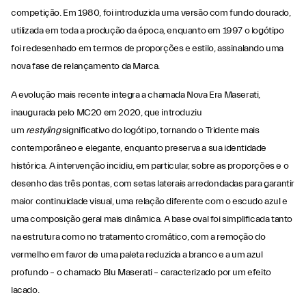
competição. Em 1980, foi introduzida uma versão com fundo dourado,
utilizada em toda a produção da época, enquanto em 1997 o logótipo
foi redesenhado em termos de proporções e estilo, assinalando uma
nova fase de relançamento da Marca.
A evolução mais recente integra a chamada Nova Era Maserati,
inaugurada pelo MC20 em 2020, que introduziu
um
restyling
significativo do logótipo, tornando o Tridente mais
contemporâneo e elegante, enquanto preserva a sua identidade
histórica. A intervenção incidiu, em particular, sobre as proporções e o
desenho das três pontas, com setas laterais arredondadas para garantir
maior continuidade visual, uma relação diferente com o escudo azul e
uma composição geral mais dinâmica. A base oval foi simplificada tanto
na estrutura como no tratamento cromático, com a remoção do
vermelho em favor de uma paleta reduzida a branco e a um azul
profundo – o chamado Blu Maserati – caracterizado por um efeito
lacado.