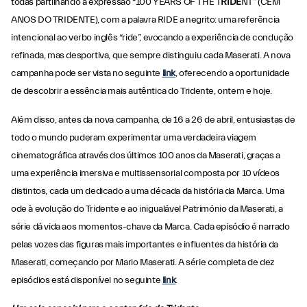
todas partilhando a expressão “100 YEARS OF THE T
RIDE
NT” (CEM
ANOS DO TRIDENTE), com a palavra RIDE a negrito: uma referência
intencional ao verbo inglês “ride”, evocando a experiência de condução
refinada, mas desportiva, que sempre distinguiu cada Maserati. A nova
campanha pode ser vista no seguinte
link
, oferecendo a oportunidade
de descobrir a essência mais autêntica do Tridente, ontem e hoje.
Além disso, antes da nova campanha, de 16 a 26 de abril, entusiastas de
todo o mundo puderam experimentar uma verdadeira viagem
cinematográfica através dos últimos 100 anos da Maserati, graças a
uma experiência imersiva e multissensorial composta por 10 vídeos
distintos, cada um dedicado a uma década da história da Marca. Uma
ode à evolução do Tridente e ao inigualável Património da Maserati, a
série dá vida aos momentos-chave da Marca. Cada episódio é narrado
pelas vozes das figuras mais importantes e influentes da história da
Maserati, começando por Mario Maserati. A série completa de dez
episódios está disponível no seguinte
link
.