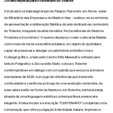
Um selo especial para o centenário do Tridente
A 9 de abril, na Sala degli Arazzi do Palazzo Piacentini, em Roma –sede
do Ministério das Empresas e do Made in Italy – realizou-se a cerimónia
de apresentação e obliteração filatélica do selo dedicado ao centenário
do Tridente, integrado na série temática “As Excelências do Sistema
Produtivo e Económico”. O evento destacou o valor cultural da filatelia
como meio de narrar a excelência italiana: um objeto do quotidiano
capaz de preservar e divulgar um património simbólico único.
O
design
gráfico, criado pelo Centro Stile Maserati e refinado pelo
Istituto Poligrafico e Zecca dello Stato, coloca o Tridente
contemporâneo em diálogo com um padrão que evoca os primeiros
exemplares de 1926, num jogo de referências que transmite
continuidade e coerência ao longo de uma evolução centenária. As
suas raízes estão na Fonte de Neptuno, em Bolonha, reinterpretada
através de uma linguagem estética contemporânea, essencial e
elegante. A faixa tricolor e a inscrição “CENTENARIO” completam uma
composição que reforça a ligação à identidade italiana. Impresso e