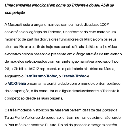
Uma campanha emocional em nome do Tridente e do seu ADN de
competição
A Maserati está a lançar uma nova campanha dedicada ao 100.º
aniversário do logótipo do Tridente, transformando este marco num
momento de partilha dos valores fundadores da Marca com os seus
clientes. No ar a partir de hoje nos canais oficiais da Maserati, o vídeo
evocativo coloca passado e presente em diálogo através de um elenco
de modelos selecionados com uma intenção narrativa precisa: o Tipo
26, o Ghibli e o MC12 representam o património histórico da Marca,
enquanto o
GranTurismo Trofeo
, o
Grecale Trofeo
e
o
MCXtrema
encarnam a continuidade com o mundo contemporâneo
da competição, o fio condutor que liga indissoluvelmente o Tridente à
competição desde as suas origens.
Os três modelos históricos da Maserati partem da faixa das
boxes
da
Targa Florio. Ao longo do percurso, entram numa nova dimensão, onde
o Património encontra o Futuro. Do pó do passado emergem os três