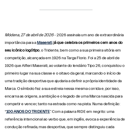
Módena, 27 de abril de 2026
- 2026 assinala um ano de extraordinária
importância para a
Maserati
,
já que celebra os primeiros cem anos do
seu icónico logótipo
, o Tridente, bem como a sua primeira vitória em
competição, alcançada em 1926 na Targa Florio. Foi a 25 de abril de
1926 que Alfieri Maserati, ao volante do lendário Tipo 26, conquistou o
primeiro lugar na sua classe e o oitavo da geral, marcando o início de
uma tradição desportiva que ajudaria a definir a própria identidade da
Marca. O símbolo fez a sua estreia nessa mesma corrida e, por isso,
encarna as origens, a ambição e o legado de uma Marca nascida para
competir e vencer, tanto na estrada como na pista. Numa definição:
“
100 ANOS DO TRIDENTE
”. Com a palavra RIDE em negrito: uma
referência intencional ao verbo que, em inglês, evoca a experiência de
condução refinada, mas desportiva, que sempre distinguiu cada