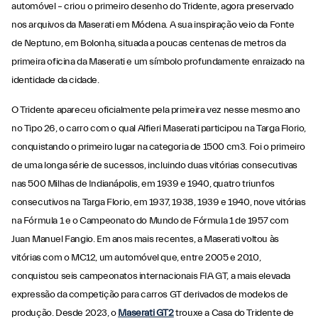
automóvel – criou o primeiro desenho do Tridente, agora preservado
nos arquivos da Maserati em Módena. A sua inspiração veio da Fonte
de Neptuno, em Bolonha, situada a poucas centenas de metros da
primeira oficina da Maserati e um símbolo profundamente enraizado na
identidade da cidade.
O Tridente apareceu oficialmente pela primeira vez nesse mesmo ano
no Tipo 26, o carro com o qual Alfieri Maserati participou na Targa Florio,
conquistando o primeiro lugar na categoria de 1500 cm3. Foi o primeiro
de uma longa série de sucessos, incluindo duas vitórias consecutivas
nas 500 Milhas de Indianápolis, em 1939 e 1940, quatro triunfos
consecutivos na Targa Florio, em 1937, 1938, 1939 e 1940, nove vitórias
na Fórmula 1 e o Campeonato do Mundo de Fórmula 1 de 1957 com
Juan Manuel Fangio. Em anos mais recentes, a Maserati voltou às
vitórias com o MC12, um automóvel que, entre 2005 e 2010,
conquistou seis campeonatos internacionais FIA GT, a mais elevada
expressão da competição para carros GT derivados de modelos de
produção. Desde 2023, o
Maserati GT2
trouxe a Casa do Tridente de