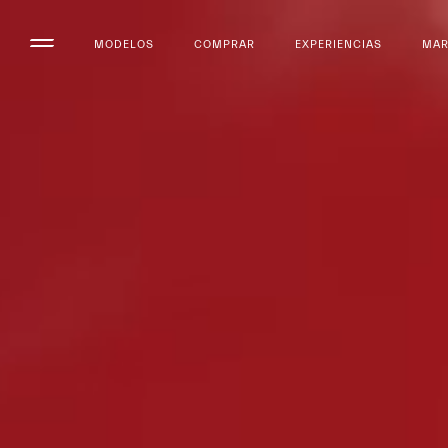
MODELOS
COMPRAR
EXPERIENCIAS
MA