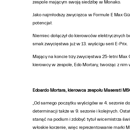
zespole mającym swoją siedzibę w Monako.
Jako najmłodszy zwycięzca w Formule E Max Günt
potencjał.
Niemiec dołączył do kierowców elektrycznych bo
smak zwycięstwa już w 13. wyścigu serii E-Prix.
Mający na koncie trzy zwycięstwa 25-letni Max 
kierowcy w zespole, Edo Mortary, tworząc z nim 
Edoardo Mortara, kierowca zespołu Maserati M
„Od samego początku wyścigów w 4. sezonie dosk
determinacji także w 9. sezonie i kolejnych. Ost
stanąć na podium i zdobyć tytuł wicemistrza ś
włoskie korzenie, więc reprezentowanie marki M