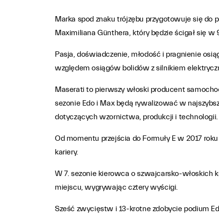
Marka spod znaku trójzębu przygotowuje się do
Maximiliana Günthera, który będzie ścigał się w 
Pasja, doświadczenie, młodość i pragnienie osi
względem osiągów bolidów z silnikiem elektryc
Maserati to pierwszy włoski producent samochod
sezonie Edo i Max będą rywalizować w najszybsz
dotyczących wzornictwa, produkcji i technologii.
Od momentu przejścia do Formuły E w 2017 roku E
kariery.
W 7. sezonie kierowca o szwajcarsko-włoskich k
miejscu, wygrywając cztery wyścigi.
Sześć zwycięstw i 13-krotne zdobycie podium E