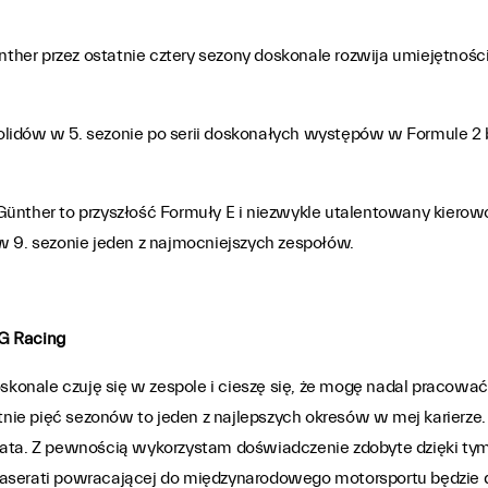
her przez ostatnie cztery sezony doskonale rozwija umiejętności
lidów w 5. sezonie po serii doskonałych występów w Formule 2 
Günther to przyszłość Formuły E i niezwykle utalentowany kierow
w 9. sezonie jeden z najmocniejszych zespołów.
SG Racing
onale czuję się w zespole i cieszę się, że mogę nadal pracować
atnie pięć sezonów to jeden z najlepszych okresów w mej karierze.
wiata. Z pewnością wykorzystam doświadczenie zdobyte dzięki t
aserati powracającej do międzynarodowego motorsportu będzie dl