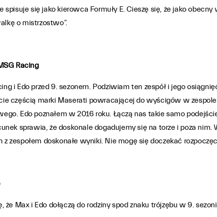
spisuje się jako kierowca Formuły E. Cieszę się, że jako obecn
alkę o mistrzostwo”.
 MSG Racing
g i Edo przed 9. sezonem. Podziwiam ten zespół i jego osiągnięc
Bycie częścią marki Maserati powracającej do wyścigów w zespol
wego. Edo poznałem w 2016 roku. Łączą nas takie samo podejśc
nek sprawia, że doskonale dogadujemy się na torze i poza nim. W
em z zespołem doskonałe wyniki. Nie mogę się doczekać rozpoczęc
e
 że Max i Edo dołączą do rodziny spod znaku trójzębu w 9. sezoni