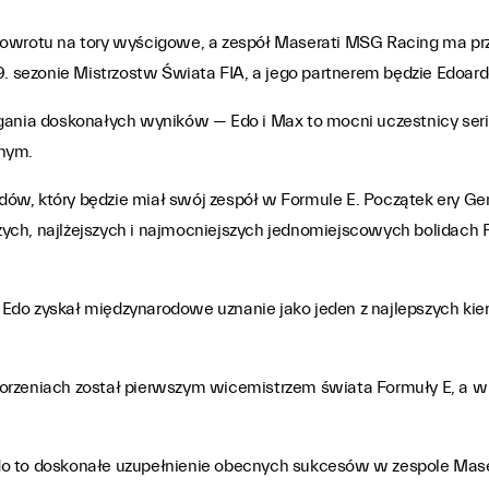
 powrotu na tory wyścigowe, a zespół Maserati MSG Racing ma 
9. sezonie Mistrzostw Świata FIA, a jego partnerem będzie Edoard
ągania doskonałych wyników — Edo i Max to mocni uczestnicy seri
znym.
ów, który będzie miał swój zespół w Formule E. Początek ery Ge
ych, najlżejszych i najmocniejszych jednomiejscowych bolidach
do zyskał międzynarodowe uznanie jako jeden z najlepszych kiero
orzeniach został pierwszym wicemistrzem świata Formuły E, a w 8
do to doskonałe uzupełnienie obecnych sukcesów w zespole Mase