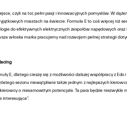
iejsce, czyli na tor, pełni pasji i innowacyjnych pomysłów. W dą
jątkowych miastach na świecie. Formuła E to coś więcej niż seri
ologie do efektywnych elektrycznych zespołów napędowych oraz 
za włoska marka pracujemy nad rozwojem pełnej strategii doty
Racing
muły E, dlatego cieszę się z możliwości dalszej współpracy z Edo i
zóstego sezonu niewątpliwie także jednym z najlepszych kierow
kierowcy o niesamowitym potencjale. Ta para będzie niezwykle 
 interesująca”.