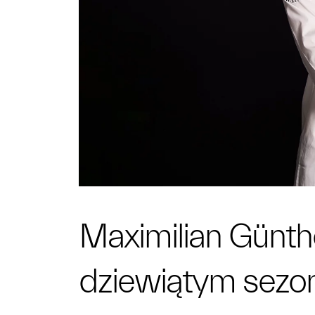
Maximilian Günth
dziewiątym sezo