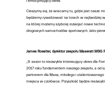
i emocjonujący okres.
Cieszymy się, że wracamy tu, gdzie jest nasze m
będziemy rywalizować na torach w najbardziej wy
na której możemy szybciej rozwijać nowe techn
drogowych samochodów sportowych. Jako pierws
James Rossiter, dyrektor zespołu Maserati MSG 
„9. sezon to niezwykle interesujący okres dla For
2017 roku fundamentem naszego zespołu, a od s
partnerem dla Maxa, młodego i utalentowanego 
miejsca w czołówce. Przyszłość będzie niezwykle