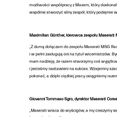
możliwości współpracy z Maxem, który doskonale 
wspólnie stworzyć silny zespół, który podejmie w
Maximilian Günther, kierowca zespołu Maserati
„Z dumą dołączam do zespołu Maserati MSG Racin
i w pełni zasługują oni na tytuł wicemistrzów. 
mam nadzieję, że razem stworzymy coś wyjątko
i jesteśmy nastawieni na sukces. Wzajemny szacu
pokonać, a dzięki ciężkiej pracy osiągniemy raz
Giovanni Tommaso Sgro, dyrektor Maserati Cors
„Maserati wraca do wyścigów, a my cieszymy się,