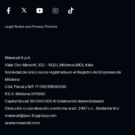
Legal Notes and Privacy Policies
Maserati S.p.A.
Viale Ciro Menotti, 322 – 41121, Módena (MO), Italia
Sociedad de único socio registrada en el Registro de Empresas de
Módena
Cód. Fiscal y NIF: IT 08245890010
R.E.A. Módena 347990
Capital Social: 80.000.000 € totalmente desembolsado
Dirección y coordinación conforme al art. 2497 c.c.: Stellantis N.V.
maserati@pec.fcagroup.com
www.maserati.com