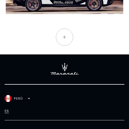
PERÙ
ES