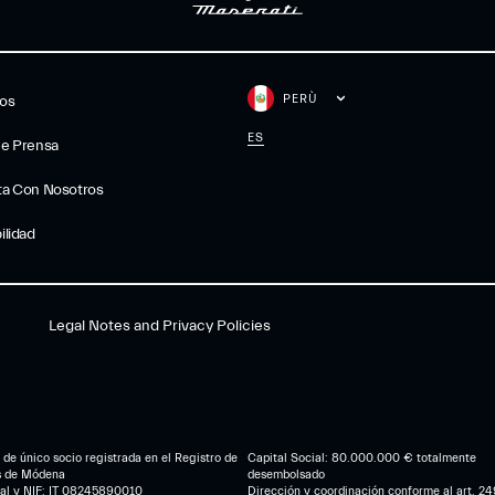
PERÙ
gos
ES
De Prensa
ta Con Nosotros
ilidad
Legal Notes and Privacy Policies
de único socio registrada en el Registro de
Capital Social: 80.000.000 € totalmente
s de Módena
desembolsado
cal y NIF: IT 08245890010
Dirección y coordinación conforme al art. 249