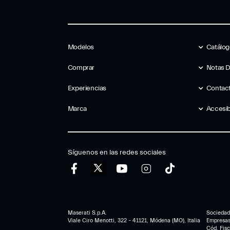
Modelos
Catálo
Comprar
Notas 
Experiencias
Contac
Marca
Accesib
Síguenos en las redes sociales
Maserati S.p.A.
Sociedad 
Viale Ciro Menotti, 322 – 41121, Módena (MO), Italia
Empresa
Cód. Fis