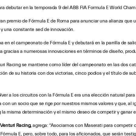
ara debutar en la temporada 9 del ABB FIA Formula E World Champ
gran premio de Fórmula E de Roma para anunciar una alianza que u
a y una constante sed de innovación.
ipa en el campeonato de Fórmula E y debutará en la parrilla de sa
toria gracias a numerosas innovaciones en términos de diseño, prod
ri Racing se mantiene como líder del campeonato en las dos catego
n de su historia con dos victorias, cinco podios y el título de s
lver a los circuitos con la Fórmula E era una elección natural para
con un socio que se rige por nuestros mismos valores y que, al ig
la misma determinación y el mismo deseo de competir y ganar en 
Venturi Racing,
agrega: “Asociarnos con Maserati para competir c
a Fórmula E, pero, sobre todo, para los aficionados, que serán tes