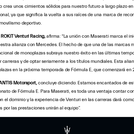
o crea unos cimientos sólidos para nuestro futuro a largo plazo en
onal, ya que significa la vuelta a sus raíces de una marca de reco
movilismo deportivo.
 ROKiT Venturi Racing,
afirma: “La unión con Maserati marca el ini
 nuestra alianza con Mercedes. El hecho de que una de las marcas
nacional de monoplazas subraya nuestro éxito en las últimas tem
arreras y de optar seriamente a los títulos mundiales. Esta alian
lazas en la próxima temporada de Fórmula E, que comenzará en 
LANTIS Motorsport,
concluye diciendo: Estamos encantados de esta
ato de Fórmula E. Para Maserati, es toda una ventaja contar con
on el dominio y la experiencia de Venturi en las carreras dará c
por las prestaciones unirán al equipo”.