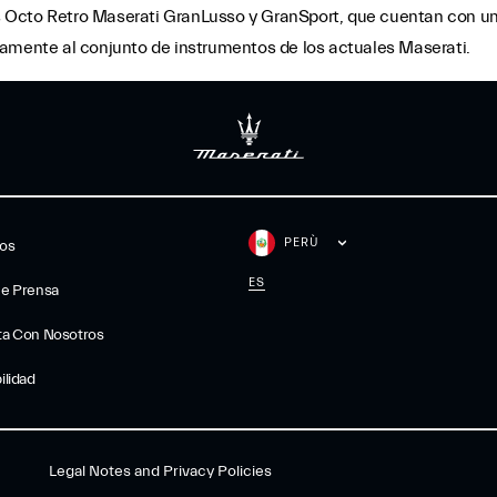
jes Octo Retro Maserati GranLusso y GranSport, que cuentan con u
namente al conjunto de instrumentos de los actuales Maserati.
PERÙ
gos
ES
De Prensa
ta Con Nosotros
ilidad
Legal Notes and Privacy Policies