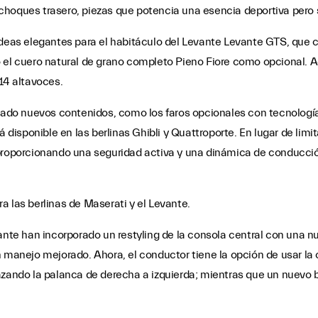
arachoques trasero, piezas que potencia una esencia deportiva pero 
ideas elegantes para el habitáculo del Levante Levante GTS, que c
 el cuero natural de grano completo Pieno Fiore como opcional. A
4 altavoces.
o nuevos contenidos, como los faros opcionales con tecnología 
 disponible en las berlinas Ghibli y Quattroporte. En lugar de limita
, proporcionando una seguridad activa y una dinámica de conducc
a las berlinas de Maserati y el Levante.
vante han incorporado un restyling de la consola central con una
n manejo mejorado. Ahora, el conductor tiene la opción de usar l
do la palanca de derecha a izquierda; mientras que un nuevo bot