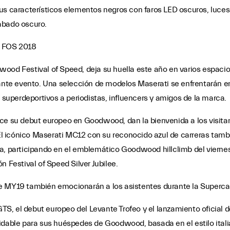
us característicos elementos negros con faros LED oscuros, luces
abado oscuro.
d FOS 2018
ood Festival of Speed, deja su huella este año en varios espacios
nante evento. Una selección de modelos Maserati se enfrentarán e
e superdeportivos a periodistas, influencers y amigos de la marca.
ce su debut europeo en Goodwood, dan la bienvenida a los visitan
 icónico Maserati MC12 con su reconocido azul de carreras tambi
na, participando en el emblemático Goodwood hillclimb del viern
n Festival of Speed Silver Jubilee.
e MY19 también emocionarán a los asistentes durante la Supercar
S, el debut europeo del Levante Trofeo y el lanzamiento oficial
idable para sus huéspedes de Goodwood, basada en el estilo italia