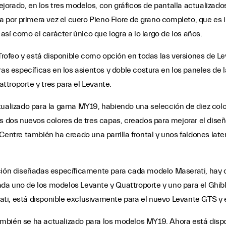
jorado, en los tres modelos, con gráficos de pantalla actualizad
ta por primera vez el cuero Pieno Fiore de grano completo, que es 
 así como el carácter único que logra a lo largo de los años.
 Trofeo y está disponible como opción en todas las versiones de Le
uras específicas en los asientos y doble costura en los paneles de
attroporte y tres para el Levante.
tualizado para la gama MY19, habiendo una selección de diez colo
es dos nuevos colores de tres capas, creados para mejorar el diseñ
Centre también ha creado una parrilla frontal y unos faldones lat
ación diseñadas específicamente para cada modelo Maserati, hay 
a uno de los modelos Levante y Quattroporte y uno para el Ghibli.
ti, está disponible exclusivamente para el nuevo Levante GTS y e
ambién se ha actualizado para los modelos MY19. Ahora está dis