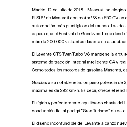
Madrid, 12 de julio de 2018 – Maserati ha elegi
El SUV de Maserati con motor V8 de 550 CV es el
automoción más prestigioso del mundo. Las dos v
espera que el Festival de Goodwood, que desde 1
más de 200.000 visitantes durante su espectacu
El Levante GTS Twin Turbo V8 mantiene la arquitec
sistema de tracción integral inteligente Q4 y r
Como todos los motores de gasolina Maserati, es
Gracias a su notable relación peso potencia de 
máxima es de 292 km/h. Es decir, ofrece el rend
El rígido y perfectamente equilibrado chasis del
conducción fiel al pedigrí "Gran Turismo" de est
El diseño inconfundible del Levante alcanzó nuevo