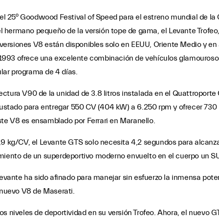
do el 25º Goodwood Festival of Speed para el estreno mundial de 
 hermano pequeño de la versión tope de gama, el Levante Trofeo
ersiones V8 están disponibles solo en EEUU, Oriente Medio y en 
993 ofrece una excelente combinación de vehículos glamourosos y
lar programa de 4 días.
tura V90 de la unidad de 3.8 litros instalada en el Quattroporte 
eajustado para entregar 550 CV (404 kW) a 6.250 rpm y ofrecer 73
te V8 es ensamblado por Ferrari en Maranello.
3,9 kg/CV, el Levante GTS solo necesita 4,2 segundos para alcanz
imiento de un superdeportivo moderno envuelto en el cuerpo un S
 Levante ha sido afinado para manejar sin esfuerzo la inmensa pot
e nuevo V8 de Maserati.
s niveles de deportividad en su versión Trofeo. Ahora, el nuevo G