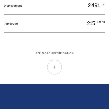
2,491
cc
Displacement
215
KM/H
Top speed
SEE MORE SPECIFICATION