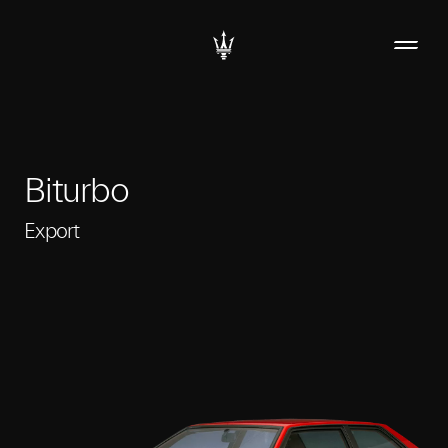
Biturbo
Export