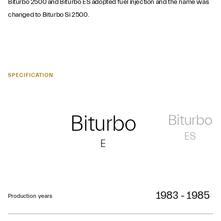
Biturbo 2500 and Biturbo ES adopted fuel injection and the name was
changed to Biturbo Si 2500.
SPECIFICATION
Biturbo
Biturbo
ES
E
1983 - 1985
Production years