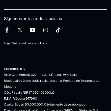
Síguenos en las redes sociales
Legal Notes and Privacy Policies
Maserati S.p.A.
Viale Ciro Menotti, 322 – 41121, Módena (MO), Italia
Sociedad de único socio registrada en el Registro de Empresas de
Módena
Cód. Fiscal y NIF: IT 08245890010
R.E.A. Módena 347990
Capital Social: 80.000.000 € totalmente desembolsado
Dirección y coordinación conforme al art. 2497 c.c.: Stellantis N.V.