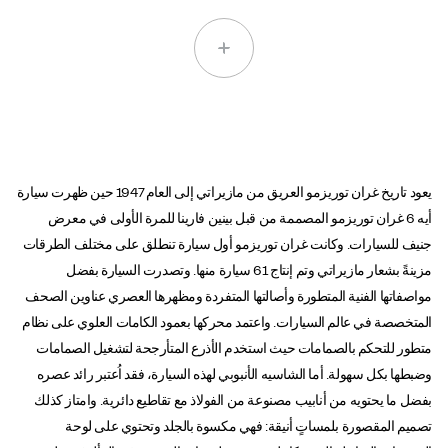
يعود تاريخ غران توريزمو العريق من مازيراتي إلى العام 1947 حين ظهرت سيارة
أيه 6 غران توريزمو المصممة من قبل بينين فارينا للمرة الأولى في معرض
جنيف للسيارات. وكانت غران توريزمو أول سيارة تنطلق على مختلف الطرقات
مزينةً بشعار مازيراتي وتم إنتاج 61 سيارة منها. وتصدرت السيارة بفضل
مواصفاتها الفنية المتطورة وأصالتها المتفردة ومظهرها العصري عناوين الصحف
المتخصصة في عالم السيارات. واعتمد محركها بعمود الكامات العلوي على نظام
متطور للتحكم بالصمامات حيث استخدم الأذرع المتأرجحة لتشغيل الصمامات
وضبطها بكل سهولة. أما الشاسيه الأنبوبي لهذه السيارة، فقد اُعتبر رائد عصره
بفضل ما يحتويه من أنابيب مصنوعة من الفولاذ مع تقاطيع دائرية. وامتاز كذلك
تصميم المقصورة بلمساتٍ أنيقة: فهي مكسوة بالجلد وتحتوي على لوحة