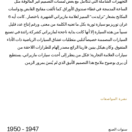
التجهيزات الشاملة التي تتكامل مع بعض لمسات التصميم غير المألوفة مثل
الساعة المدمجة في غطاء صندوق الأوراق. كما تألقت مفاتيح القابض ودواسات
المكابح بشعار "ترايدنت" المميز لعلامة مازيراتي الشهيرة. باختصار...كانت أيه 6
غران توريزمو سيارة ثورية بكل ما تعنيه الكلمة من معنى. ورغم إنتاج عدد قليل
نسبياً من هذه السيارة إلا أنها كانت بداية ناجحة لمازيراتي كشركة رائدة في تصنيع
السيارات المصممة خصيصاً لتلبي متطلبات عشاق السيارات الرياضية ذات الأداء
المتفوق. وكان هيكل بينين فارينا الرائع مصدر إلهام للطرازات اللاحقة من
سيارات العلامة التجارية؛ فكل من ينظر إلى أحدث سيارات مازيراتي، يستطيع
أن يرى بوضوح ملامح هذا التصميم الأنيق الذي لم يُنسَ بمرور الزمن.
نشرة المواصفات
1947 - 1950
سنوات الصنع