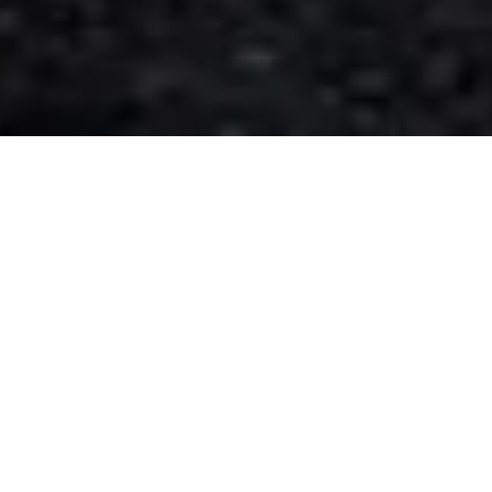
DURF ANDERS TE ZIJN
U KOOS VOOR MASERATI DUS U HEEFT EEN UITSTEKENDE
SMAAK. HET MAAKT U EEN MASERATISTA, EEN NOBELE
ELITE DIE DE LEGENDARISCHE COUREUR FANGIO EN DE
SJAH VAN PERZIË TOT HAAR LEDEN MOCHT REKENEN.
BEIDEN STONDEN BEKEND OM HUN
ONDERSCHEIDINGSVERMOGEN, VERLANGEN NAAR
PERFECTIE EN WAARDERING VOOR HIGH-PERFORMANCE
AUTO'S, DUS U BEVINDT ZICH IN ZEER GOED
GEZELSCHAP.
DIT IS UW DIGITALE GRAND TOUR DOOR DE WERELD VAN