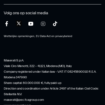
Volg ons op social media
Wettelijke opmerkingen, EU Data Act en privacybeleid
Maserati S.p.A.
Viale Ciro Menotti, 322 – 41121, Modena (MO), Italy
Company registered under Italian law - VAT: IT 08245890010 R.E.A.
Modena 347990
Share capital: 80.000.000 €, fully paid-up
Direction and coordination under Article 2497 of the Italian Civil Code:
Stellantis N.V.
maserati@pec.fcagroup.com