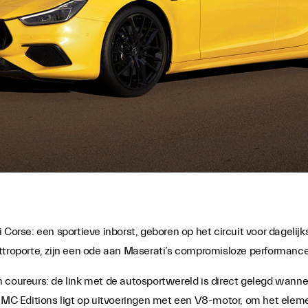
 Corse: een sportieve inborst, geboren op het circuit voor dagelijk
ttroporte, zijn een ode aan Maserati’s compromisloze performance
 coureurs: de link met de autosportwereld is direct gelegd wanne
 MC Editions ligt op uitvoeringen met een V8-motor, om het elemen