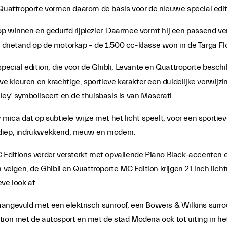
 Quattroporte vormen daarom de basis voor de nieuwe special edit
p winnen en gedurfd rijplezier. Daarmee vormt hij een passend ver
drietand op de motorkap – de 1.500 cc-klasse won in de Targa Flori
special edition, die voor de Ghibli, Levante en Quattroporte beschi
ve kleuren en krachtige, sportieve karakter een duidelijke verwijz
ey’ symboliseert en de thuisbasis is van Maserati.
 mica dat op subtiele wijze met het licht speelt, voor een sporti
 diep, indrukwekkend, nieuw en modern.
C Editions verder versterkt met opvallende Piano Black-accenten
ch velgen, de Ghibli en Quattroporte MC Edition krijgen 21 inch li
ve look af.
aangevuld met een elektrisch sunroof, een Bowers & Wilkins surr
ion met de autosport en met de stad Modena ook tot uiting in het 