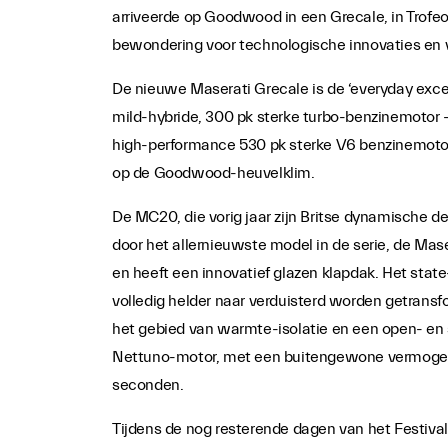
arriveerde op Goodwood in een Grecale, in Trofe
bewondering voor technologische innovaties en vo
De nieuwe Maserati Grecale is de ‘everyday except
mild-hybride, 300 pk sterke turbo-benzinemotor -
high-performance 530 pk sterke V6 benzinemotor
op de Goodwood-heuvelklim.
De MC20, die vorig jaar zijn Britse dynamische de
door het allernieuwste model in de serie, de Ma
en heeft een innovatief glazen klapdak. Het stat
volledig helder naar verduisterd worden getrans
het gebied van warmte-isolatie en een open- en 
Nettuno-motor, met een buitengewone vermogen-g
seconden.
Tijdens de nog resterende dagen van het Festiv