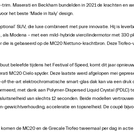
o-trim. Maserati en Beckham bundelden in 2021 de krachten en w
or het beste ‘Made in Italy’ design.
ional’ SUV, die luxe combineert met pure innovatie. Hij is leverba
, als Modena – met een mild-hybride viercilindermotor met 330 pk
 die is gebaseerd op de MC20 Nettuno-krachtbron. Deze Trofeo-v
buut beleefde tijdens het Festival of Speed, komt dit jaar opnieuw
serati MC20 Cielo spyder. Deze laatste werd afgelopen mei gepre
e-of-the-art elektrochromatische smart-glas dak kan via een druk
formeerd, met dank aan Polymer-Dispersed Liquid Crystal (PDLC) 
sluitsnelheid van slechts 12 seconden. Beide modellen vertrouwen
ewichtverhouding, acceleratie en topsnelheid. De coupé bijvoorb
al komen de MC20 en de Grecale Trofeo tweemaal per dag in actie