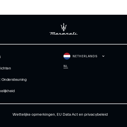
NETHERLANDS
i
NL
ichten
t Ondersteuning
elijkheid
Wettelijke opmerkingen, EU Data Act en privacybeleid