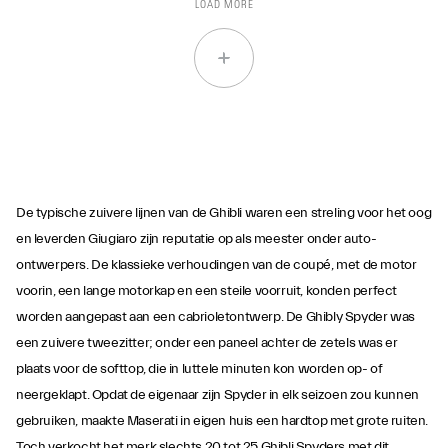
LOAD MORE
De typische zuivere lijnen van de Ghibli waren een streling voor het oog
en leverden Giugiaro zijn reputatie op als meester onder auto-
ontwerpers. De klassieke verhoudingen van de coupé, met de motor
voorin, een lange motorkap en een steile voorruit, konden perfect
worden aangepast aan een cabrioletontwerp. De Ghibly Spyder was
een zuivere tweezitter; onder een paneel achter de zetels was er
plaats voor de softtop, die in luttele minuten kon worden op- of
neergeklapt. Opdat de eigenaar zijn Spyder in elk seizoen zou kunnen
gebruiken, maakte Maserati in eigen huis een hardtop met grote ruiten.
Toch verkocht het merk slechts 20 tot 25 Ghibli Spyders met dit