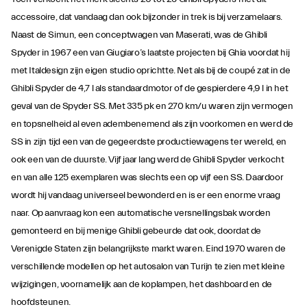
accessoire, dat vandaag dan ook bijzonder in trek is bij verzamelaars.
Naast de Simun, een conceptwagen van Maserati, was de Ghibli
Spyder in 1967 een van Giugiaro’s laatste projecten bij Ghia voordat hij
met Italdesign zijn eigen studio oprichtte. Net als bij de coupé zat in de
Ghibli Spyder de 4,7 l als standaardmotor of de gespierdere 4,9 l in het
geval van de Spyder SS. Met 335 pk en 270 km/u waren zijn vermogen
en topsnelheid al even adembenemend als zijn voorkomen en werd de
SS in zijn tijd een van de gegeerdste productiewagens ter wereld, en
ook een van de duurste. Vijf jaar lang werd de Ghibli Spyder verkocht
en van alle 125 exemplaren was slechts een op vijf een SS. Daardoor
wordt hij vandaag universeel bewonderd en is er een enorme vraag
naar. Op aanvraag kon een automatische versnellingsbak worden
gemonteerd en bij menige Ghibli gebeurde dat ook, doordat de
Verenigde Staten zijn belangrijkste markt waren. Eind 1970 waren de
verschillende modellen op het autosalon van Turijn te zien met kleine
wijzigingen, voornamelijk aan de koplampen, het dashboard en de
hoofdsteunen.