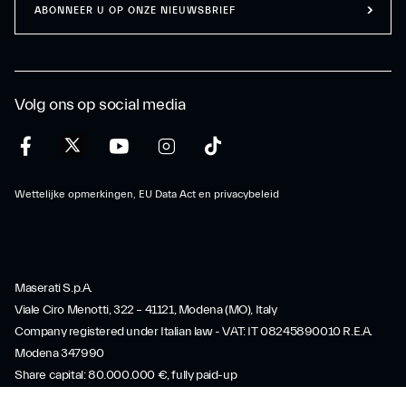
ABONNEER U OP ONZE NIEUWSBRIEF
Volg ons op social media
Wettelijke opmerkingen, EU Data Act en privacybeleid
Maserati S.p.A.
Viale Ciro Menotti, 322 – 41121, Modena (MO), Italy
Company registered under Italian law - VAT: IT 08245890010 R.E.A.
Modena 347990
Share capital: 80.000.000 €, fully paid-up
Direction and coordination under Article 2497 of the Italian Civil Code: