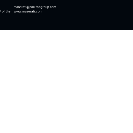
maserati@pec.fcagroup.com
7 of the
www.maserati.com