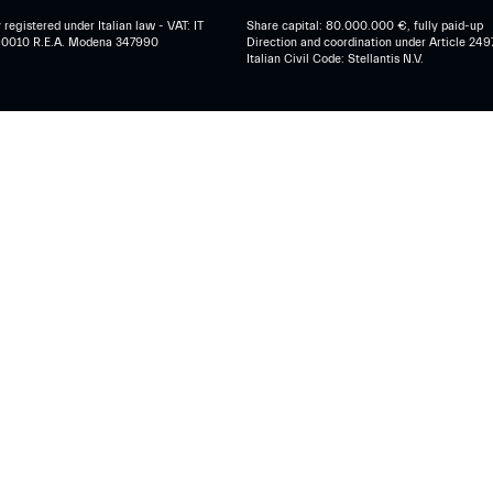
egistered under Italian law - VAT: IT
Share capital: 80.000.000 €, fully paid-up
0010 R.E.A. Modena 347990
Direction and coordination under Article 249
Italian Civil Code: Stellantis N.V.