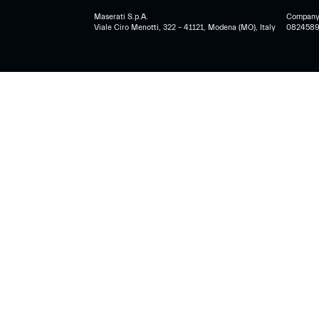
Maserati S.p.A.
Company r
Viale Ciro Menotti, 322 – 41121, Modena (MO), Italy
0824589