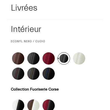
Livrées
Intérieur
Intérieur
SÉLECTION
ECONYL NERO / CUOIO
ACTUELLE
Collection Fuoriserie Corse