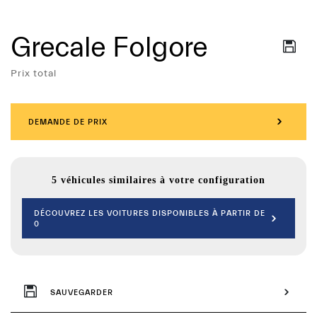
Grecale Folgore
Services
Prix total
DEMANDE DE PRIX
5 véhicules similaires à votre configuration
DÉCOUVREZ LES VOITURES DISPONIBLES À PARTIR DE
0
SAUVEGARDER