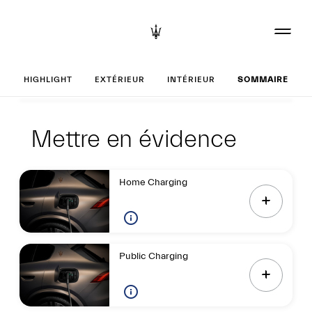
Réglages votre G
HIGHLIGHT
EXTÉRIEUR
INTÉRIEUR
SOMMAIRE
Highlight
Mettre en évidenc
Mettre en évidence
Home Charging
Public Charging